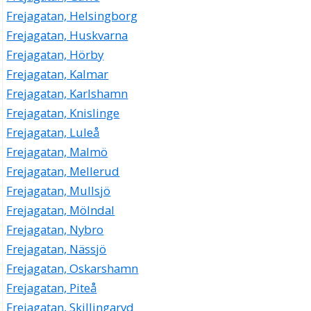
Frejagatan, Helsingborg
Frejagatan, Huskvarna
Frejagatan, Hörby
Frejagatan, Kalmar
Frejagatan, Karlshamn
Frejagatan, Knislinge
Frejagatan, Luleå
Frejagatan, Malmö
Frejagatan, Mellerud
Frejagatan, Mullsjö
Frejagatan, Mölndal
Frejagatan, Nybro
Frejagatan, Nässjö
Frejagatan, Oskarshamn
Frejagatan, Piteå
Frejagatan, Skillingaryd