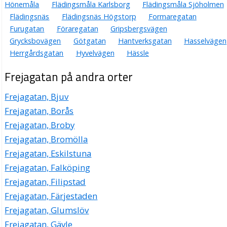
Hönemåla
Flädingsmåla Karlsborg
Flädingsmåla Sjöholmen
Flädingsnäs
Flädingsnäs Högstorp
Formaregatan
Furugatan
Föraregatan
Gripsbergsvägen
Grycksbovägen
Götgatan
Hantverksgatan
Hasselvägen
Herrgårdsgatan
Hyvelvägen
Hässle
Frejagatan på andra orter
Frejagatan, Bjuv
Frejagatan, Borås
Frejagatan, Broby
Frejagatan, Bromölla
Frejagatan, Eskilstuna
Frejagatan, Falköping
Frejagatan, Filipstad
Frejagatan, Färjestaden
Frejagatan, Glumslöv
Frejagatan, Gävle