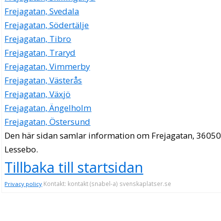
Frejagatan, Svedala
Frejagatan, Södertälje
Frejagatan, Tibro
Frejagatan, Traryd
Frejagatan, Vimmerby
Frejagatan, Västerås
Frejagatan, Växjö
Frejagatan, Ängelholm
Frejagatan, Östersund
Den här sidan samlar information om Frejagatan, 36050
Lessebo.
Tillbaka till startsidan
Kontakt: kontakt (snabel-a) svenskaplatser.se
Privacy policy