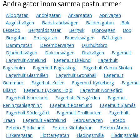
Andra gator inom samma postnummer
Allbogatan
Andrégatan
Ankargatan
Aprilvägen
Augustivägen
Badstrandsvägen
Baldersgatan
Bbk
Lessebo
Bergsrådsgatan
Bergvik
Björkvägen
Box
Brogatan
Bruksgatan
Brunviksvägen
Båtstigen
Dammgatan
Decembervägen
Djurhultsbro
Djurhultsvägen
Doktorsvägen
Drakvägen
Fagerhult
Fagerhult Annelund
Fagerhult Ekelund
Fagerhult
Fagraholm
Fagerhult Fagraskog
Fagerhult Gamla Skolan
Fagerhult Glasmålen
Fagerhult Grönahall
Fagerhult
Gummarp
Fagerhult Kullen
Fagerhult Kyrkeborg
Fagerhul
Lilläng
Fagerhult Lyckans Höjd
Fagerhult Norregård
Fagerhult Norrelund
Fagerhult Persgården
Fagerhult
Reningsanläggning
Fagerhult Rosenlund
Fagerhult Sjärnås
Fagerhult Södergård
Fagerhult Trollbacken
Fagerhult
Träan
Fagerhult Västralund
Februarivägen
Fetebo
Fetebo Björkelund
Fetebo Klintalyckan
Fetebo Åbron
Fiskaregatan
Flottaregatan
Flädingsmåla
Flädingsmåla