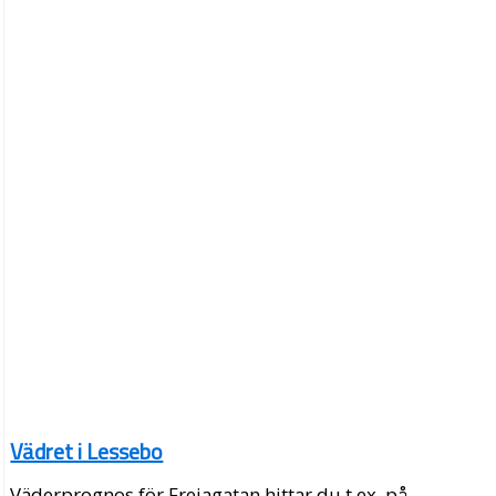
Vädret i Lessebo
Väderprognos för Frejagatan hittar du t.ex. på