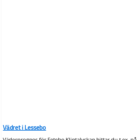
Vädret i Lessebo
Väderprognos för Fetebo Klintalyckan hittar du t.ex. på