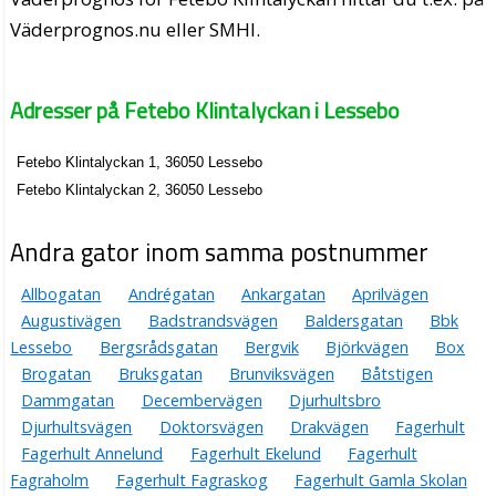
Väderprognos.nu eller SMHI.
Adresser på Fetebo Klintalyckan i Lessebo
Fetebo Klintalyckan 1, 36050 Lessebo
Fetebo Klintalyckan 2, 36050 Lessebo
Andra gator inom samma postnummer
Allbogatan
Andrégatan
Ankargatan
Aprilvägen
Augustivägen
Badstrandsvägen
Baldersgatan
Bbk
Lessebo
Bergsrådsgatan
Bergvik
Björkvägen
Box
Brogatan
Bruksgatan
Brunviksvägen
Båtstigen
Dammgatan
Decembervägen
Djurhultsbro
Djurhultsvägen
Doktorsvägen
Drakvägen
Fagerhult
Fagerhult Annelund
Fagerhult Ekelund
Fagerhult
Fagraholm
Fagerhult Fagraskog
Fagerhult Gamla Skolan