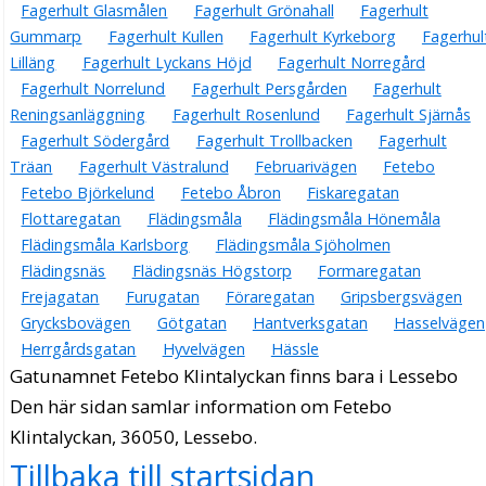
Fagerhult Glasmålen
Fagerhult Grönahall
Fagerhult
Gummarp
Fagerhult Kullen
Fagerhult Kyrkeborg
Fagerhul
Lilläng
Fagerhult Lyckans Höjd
Fagerhult Norregård
Fagerhult Norrelund
Fagerhult Persgården
Fagerhult
Reningsanläggning
Fagerhult Rosenlund
Fagerhult Sjärnås
Fagerhult Södergård
Fagerhult Trollbacken
Fagerhult
Träan
Fagerhult Västralund
Februarivägen
Fetebo
Fetebo Björkelund
Fetebo Åbron
Fiskaregatan
Flottaregatan
Flädingsmåla
Flädingsmåla Hönemåla
Flädingsmåla Karlsborg
Flädingsmåla Sjöholmen
Flädingsnäs
Flädingsnäs Högstorp
Formaregatan
Frejagatan
Furugatan
Föraregatan
Gripsbergsvägen
Grycksbovägen
Götgatan
Hantverksgatan
Hasselvägen
Herrgårdsgatan
Hyvelvägen
Hässle
Gatunamnet Fetebo Klintalyckan finns bara i Lessebo
Den här sidan samlar information om Fetebo
Klintalyckan, 36050, Lessebo.
Tillbaka till startsidan