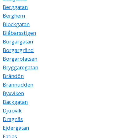
Berggatan
Berghem
Blockgatan
Blåbärsstigen
Borgargatan
Borgargränd
Borgarplatsen
Bryggaregatan
Brändön
Brännudden
Byxviken
Bäckgatan
Djupvik
Dragnäs
Ejdergatan
Fatjas