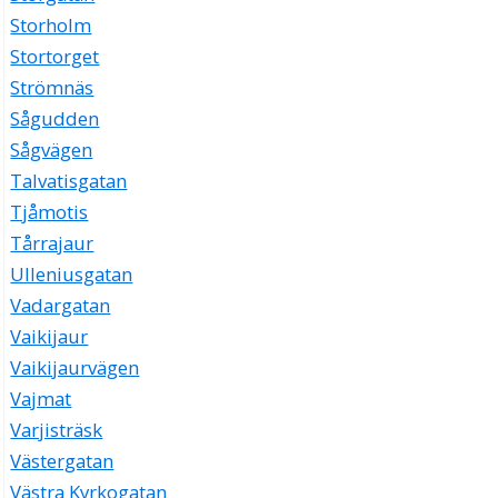
Storholm
Stortorget
Strömnäs
Sågudden
Sågvägen
Talvatisgatan
Tjåmotis
Tårrajaur
Ulleniusgatan
Vadargatan
Vaikijaur
Vaikijaurvägen
Vajmat
Varjisträsk
Västergatan
Västra Kyrkogatan