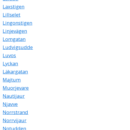
Laxstigen
Lillselet
Lingonstigen
Linjevägen
Lomgatan
Ludvigsudde
Luvos
Lyckan
Läkargatan
Majtum
Muorjevare
Nautijaur
Njavve
Norrstrand
Norrvijaur
Notudden