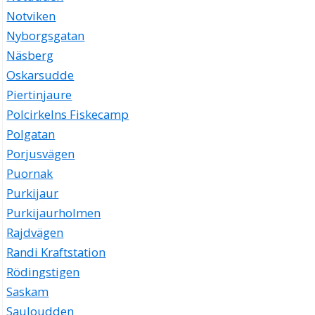
Notviken
Nyborgsgatan
Näsberg
Oskarsudde
Piertinjaure
Polcirkelns Fiskecamp
Polgatan
Porjusvägen
Puornak
Purkijaur
Purkijaurholmen
Rajdvägen
Randi Kraftstation
Rödingstigen
Saskam
Sauloudden