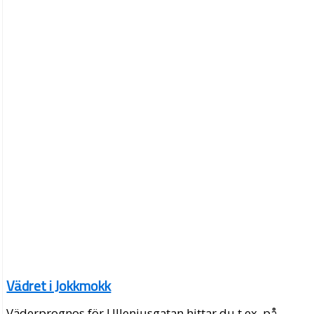
Vädret i Jokkmokk
Väderprognos för Ulleniusgatan hittar du t.ex. på