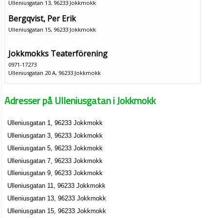
Ulleniusgatan 13, 96233 Jokkmokk
Bergqvist, Per Erik
Ulleniusgatan 15, 96233 Jokkmokk
Jokkmokks Teaterförening
0971-17273
Ulleniusgatan 20 A, 96233 Jokkmokk
ealabba
Adresser på Ulleniusgatan i Jokkmokk
Margit Elin-Anna Labba
Ulleniusgatan 25, 96233 Jokkmokk
Ulleniusgatan 1, 96233 Jokkmokk
Utsi, Olof Thomas
Ulleniusgatan 3, 96233 Jokkmokk
Ulleniusgatan 25, 96233 Jokkmokk
Ulleniusgatan 5, 96233 Jokkmokk
Ulleniusgatan 7, 96233 Jokkmokk
Tommy Perssons Försäljningsservice
Ulleniusgatan 9, 96233 Jokkmokk
Kjell Tommy Persson
Ulleniusgatan 11, 96233 Jokkmokk
0971-12246
Ulleniusgatan 13, 96233 Jokkmokk
Ulleniusgatan 32, 96233 Jokkmokk
Ulleniusgatan 15, 96233 Jokkmokk
Per Aira