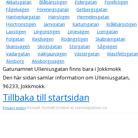
Akkatsgatan
Blåbärsstigen
Ejdergatan
Forellstigen
Fågelvägen
Föreningsgatan
Getbergsgatan
Hantverkargatan
Harrstigen
Hermelinsgatan
Hjortronstigen
Jarregatan
Kaitumgatan
Kråkbärsstigen
Laxstigen
Lingonstigen
Linjevägen
Lomgatan
Polgatan
Rajdvägen
Rödingstigen
Skabramgatan
Skansvägen
Skogsgatan
Storgatan
Sågvägen
Vadargatan
Vaikijaurvägen
Västergatan
Wästfeltsgata
Älvsborg
Älvsborgsvägen
Gatunamnet Ulleniusgatan finns bara i Jokkmokk
Den här sidan samlar information om Ulleniusgatan,
96233, Jokkmokk.
Tillbaka till startsidan
Kontakt: kontakt (snabel-a) svenskaplatser.se
Privacy policy