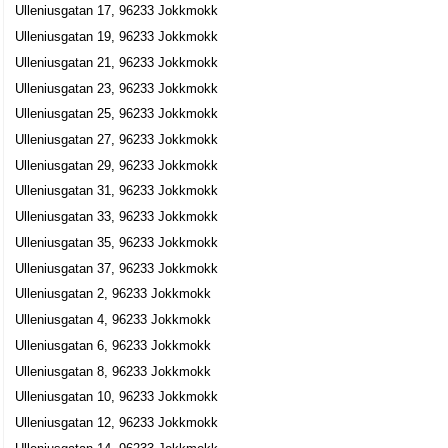
Ulleniusgatan 17, 96233 Jokkmokk
Per Lennart Aira
Ulleniusgatan 19, 96233 Jokkmokk
0971-10808
Ulleniusgatan 21, 96233 Jokkmokk
Ulleniusgatan 8, 96233 Jokkmokk
Ulleniusgatan 23, 96233 Jokkmokk
Kabla Jakt O Fiskevårdsförening
Ulleniusgatan 25, 96233 Jokkmokk
Ulleniusgatan 8, 96233 Jokkmokk
Ulleniusgatan 27, 96233 Jokkmokk
Wästfelts Foto Eftr.
Ulleniusgatan 29, 96233 Jokkmokk
Ulleniusgatan 31, 96233 Jokkmokk
Karin Helena Ölund
0971-10046
Ulleniusgatan 33, 96233 Jokkmokk
Ulleniusgatan 9, 96233 Jokkmokk
Ulleniusgatan 35, 96233 Jokkmokk
Ulleniusgatan 37, 96233 Jokkmokk
Ulleniusgatan 2, 96233 Jokkmokk
Ulleniusgatan 4, 96233 Jokkmokk
Ulleniusgatan 6, 96233 Jokkmokk
Ulleniusgatan 8, 96233 Jokkmokk
Ulleniusgatan 10, 96233 Jokkmokk
Ulleniusgatan 12, 96233 Jokkmokk