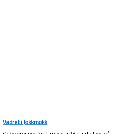
Vädret i Jokkmokk
Väderprognos för Jarregatan hittar du t.ex. på