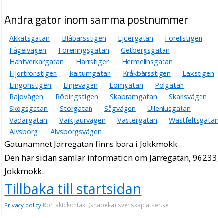
Andra gator inom samma postnummer
Akkatsgatan
Blåbärsstigen
Ejdergatan
Forellstigen
Fågelvägen
Föreningsgatan
Getbergsgatan
Hantverkargatan
Harrstigen
Hermelinsgatan
Hjortronstigen
Kaitumgatan
Kråkbärsstigen
Laxstigen
Lingonstigen
Linjevägen
Lomgatan
Polgatan
Rajdvägen
Rödingstigen
Skabramgatan
Skansvägen
Skogsgatan
Storgatan
Sågvägen
Ulleniusgatan
Vadargatan
Vaikijaurvägen
Västergatan
Wästfeltsgata
Älvsborg
Älvsborgsvägen
Gatunamnet Jarregatan finns bara i Jokkmokk
Den här sidan samlar information om Jarregatan, 96233
Jokkmokk.
Tillbaka till startsidan
Kontakt: kontakt (snabel-a) svenskaplatser.se
Privacy policy