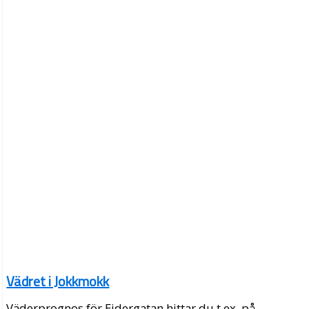
Vädret i Jokkmokk
Väderprognos för Ejdergatan hittar du t.ex. på