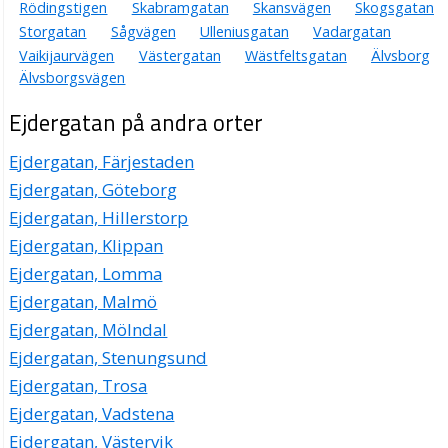
Rödingstigen
Skabramgatan
Skansvägen
Skogsgatan
Storgatan
Sågvägen
Ulleniusgatan
Vadargatan
Vaikijaurvägen
Västergatan
Wästfeltsgatan
Älvsborg
Älvsborgsvägen
Ejdergatan på andra orter
Ejdergatan, Färjestaden
Ejdergatan, Göteborg
Ejdergatan, Hillerstorp
Ejdergatan, Klippan
Ejdergatan, Lomma
Ejdergatan, Malmö
Ejdergatan, Mölndal
Ejdergatan, Stenungsund
Ejdergatan, Trosa
Ejdergatan, Vadstena
Ejdergatan, Västervik