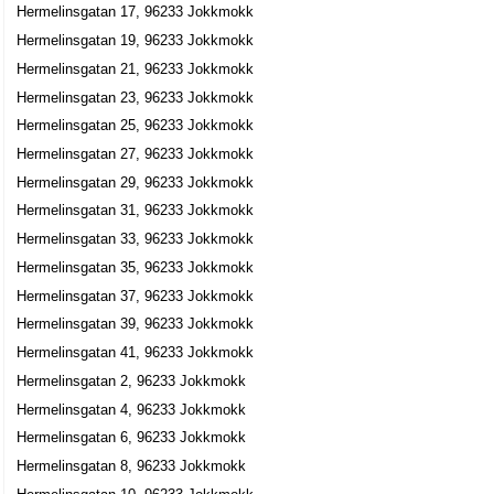
Hermelinsgatan 17, 96233 Jokkmokk
Hermelinsgatan 19, 96233 Jokkmokk
JMK skog
Hermelinsgatan 21, 96233 Jokkmokk
Ulf Ale Erik Eriksson
Hermelinsgatan 23, 96233 Jokkmokk
0971-44901
Hermelinsgatan 7, 96233 Jokkmokk
Hermelinsgatan 25, 96233 Jokkmokk
Hermelinsgatan 27, 96233 Jokkmokk
Hermelinsgatan 29, 96233 Jokkmokk
Hermelinsgatan 31, 96233 Jokkmokk
Hermelinsgatan 33, 96233 Jokkmokk
Hermelinsgatan 35, 96233 Jokkmokk
Hermelinsgatan 37, 96233 Jokkmokk
Hermelinsgatan 39, 96233 Jokkmokk
Hermelinsgatan 41, 96233 Jokkmokk
Hermelinsgatan 2, 96233 Jokkmokk
Hermelinsgatan 4, 96233 Jokkmokk
Hermelinsgatan 6, 96233 Jokkmokk
Hermelinsgatan 8, 96233 Jokkmokk