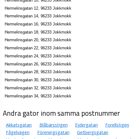
Hermelinsgatan 10, 96233 Jokkmokk
Hermelinsgatan 12, 96233 Jokkmokk
Hermelinsgatan 14, 96233 Jokkmokk
Hermelinsgatan 16, 96233 Jokkmokk
Hermelinsgatan 18, 96233 Jokkmokk
Hermelinsgatan 20, 96233 Jokkmokk
Hermelinsgatan 22, 96233 Jokkmokk
Hermelinsgatan 24, 96233 Jokkmokk
Hermelinsgatan 26, 96233 Jokkmokk
Hermelinsgatan 28, 96233 Jokkmokk
Hermelinsgatan 30, 96233 Jokkmokk
Hermelinsgatan 32, 96233 Jokkmokk
Hermelinsgatan 34, 96233 Jokkmokk
Andra gator inom samma postnummer
Akkatsgatan
Blåbärsstigen
Ejdergatan
Forellstigen
Fågelvägen
Föreningsgatan
Getbergsgatan