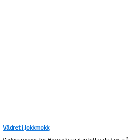
Vädret i Jokkmokk
Väderprognos för Hermelinsgatan hittar du t.ex. på