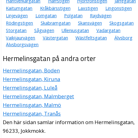
Hantverkargatan
Harrstigen
Hjortronstigen
Jarregatan
Kaitumgatan
Kråkbärsstigen
Laxstigen
Lingonstigen
Linjevägen
Lomgatan
Polgatan
Rajdvägen
Rödingstigen
Skabramgatan
Skansvägen
Skogsgatan
Storgatan
Sågvägen
Ulleniusgatan
Vadargatan
Vaikijaurvägen
Västergatan
Wästfeltsgatan
Älvsborg
Älvsborgsvägen
Hermelinsgatan på andra orter
Hermelinsgatan, Boden
Hermelinsgatan, Kiruna
Hermelinsgatan, Luleå
Hermelinsgatan, Malmberget
Hermelinsgatan, Malmö
Hermelinsgatan, Tranås
Den här sidan samlar information om Hermelinsgatan,
96233, Jokkmokk.