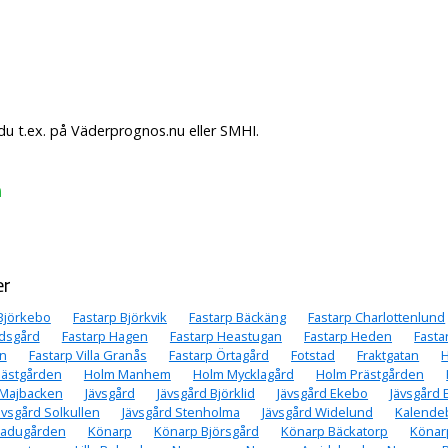
u t.ex. på Väderprognos.nu eller SMHI.
m
er
Björkebo
Fastarp Björkvik
Fastarp Bäckäng
Fastarp Charlottenlund
dsgård
Fastarp Hagen
Fastarp Heastugan
Fastarp Heden
Fasta
en
Fastarp Villa Granås
Fastarp Örtagård
Fotstad
Fraktgatan
ästgården
Holm Manhem
Holm Mycklagård
Holm Prästgården
 Majbacken
Jävsgård
Jävsgård Björklid
Jävsgård Ekebo
Jävsgård 
ävsgård Solkullen
Jävsgård Stenholma
Jävsgård Widelund
Kalende
ladugården
Könarp
Könarp Björsgård
Könarp Bäckatorp
Könar