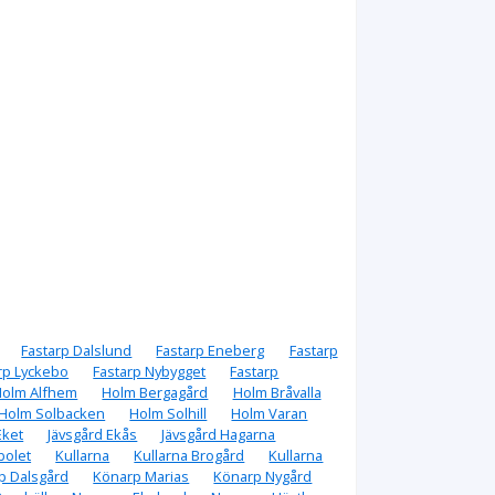
Fastarp Dalslund
Fastarp Eneberg
Fastarp
rp Lyckebo
Fastarp Nybygget
Fastarp
Holm Alfhem
Holm Bergagård
Holm Bråvalla
Holm Solbacken
Holm Solhill
Holm Varan
Eket
Jävsgård Ekås
Jävsgård Hagarna
bolet
Kullarna
Kullarna Brogård
Kullarna
p Dalsgård
Könarp Marias
Könarp Nygård