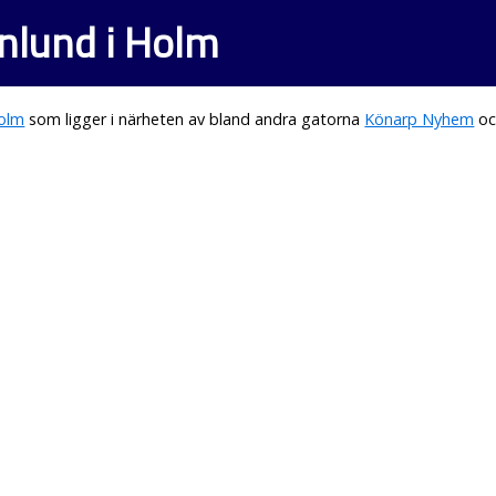
nlund i Holm
olm
som ligger i närheten av bland andra gatorna
Könarp Nyhem
o