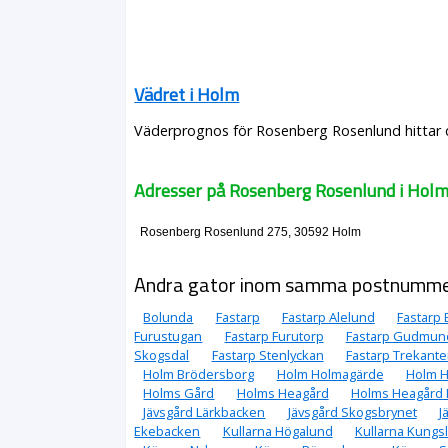
Vädret i Holm
Väderprognos för Rosenberg Rosenlund hittar d
Adresser på Rosenberg Rosenlund i Hol
Rosenberg Rosenlund 275, 30592 Holm
Andra gator inom samma postnumm
Bolunda
Fastarp
Fastarp Alelund
Fastarp 
Furustugan
Fastarp Furutorp
Fastarp Gudmun
Skogsdal
Fastarp Stenlyckan
Fastarp Trekant
Holm Brödersborg
Holm Holmagärde
Holm H
Holms Gård
Holms Heagård
Holms Heagård
Jävsgård Lärkbacken
Jävsgård Skogsbrynet
J
Ekebacken
Kullarna Högalund
Kullarna Kungs