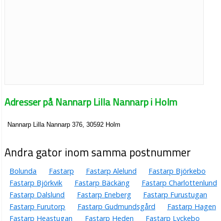
Adresser på Nannarp Lilla Nannarp i Holm
Nannarp Lilla Nannarp 376, 30592 Holm
Andra gator inom samma postnummer
Bolunda
Fastarp
Fastarp Alelund
Fastarp Björkebo
Fastarp Björkvik
Fastarp Bäckäng
Fastarp Charlottenlund
Fastarp Dalslund
Fastarp Eneberg
Fastarp Furustugan
Fastarp Furutorp
Fastarp Gudmundsgård
Fastarp Hagen
Fastarp Heastugan
Fastarp Heden
Fastarp Lyckebo