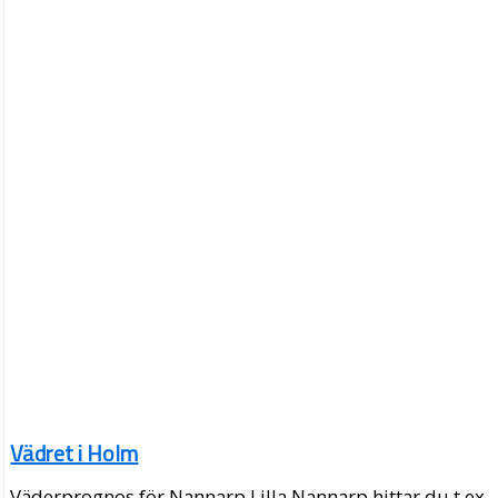
Vädret i Holm
Väderprognos för Nannarp Lilla Nannarp hittar du t.ex.