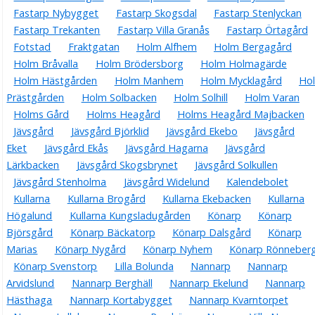
Fastarp Nybygget
Fastarp Skogsdal
Fastarp Stenlyckan
Fastarp Trekanten
Fastarp Villa Granås
Fastarp Örtagård
Fotstad
Fraktgatan
Holm Alfhem
Holm Bergagård
Holm Bråvalla
Holm Brödersborg
Holm Holmagärde
Holm Hästgården
Holm Manhem
Holm Mycklagård
Ho
Prästgården
Holm Solbacken
Holm Solhill
Holm Varan
Holms Gård
Holms Heagård
Holms Heagård Majbacken
Jävsgård
Jävsgård Björklid
Jävsgård Ekebo
Jävsgård
Eket
Jävsgård Ekås
Jävsgård Hagarna
Jävsgård
Lärkbacken
Jävsgård Skogsbrynet
Jävsgård Solkullen
Jävsgård Stenholma
Jävsgård Widelund
Kalendebolet
Kullarna
Kullarna Brogård
Kullarna Ekebacken
Kullarna
Högalund
Kullarna Kungsladugården
Könarp
Könarp
Björsgård
Könarp Bäckatorp
Könarp Dalsgård
Könarp
Marias
Könarp Nygård
Könarp Nyhem
Könarp Rönneber
Könarp Svenstorp
Lilla Bolunda
Nannarp
Nannarp
Arvidslund
Nannarp Berghäll
Nannarp Ekelund
Nannarp
Hästhaga
Nannarp Kortabygget
Nannarp Kvarntorpet