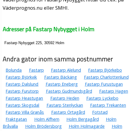
Väderprognos.nu eller SMHI.
Adresser på Fastarp Nybygget i Holm
Fastarp Nybygget 225, 30592 Holm
Andra gator inom samma postnummer
Bolunda
Fastarp
Fastarp Alelund
Fastarp Björkebo
Fastarp Björkvik
Fastarp Bäckäng
Fastarp Charlottenlund
Fastarp Dalslund
Fastarp Eneberg
Fastarp Furustugan
Fastarp Furutorp
Fastarp Gudmundsgård
Fastarp Hagen
Fastarp Heastugan
Fastarp Heden
Fastarp Lyckebo
Fastarp Skogsdal
Fastarp Stenlyckan
Fastarp Trekanten
Fastarp Villa Granås
Fastarp Örtagård
Fotstad
Fraktgatan
Holm Alfhem
Holm Bergagård
Holm
Bråvalla
Holm Brödersborg
Holm Holmagärde
Holm