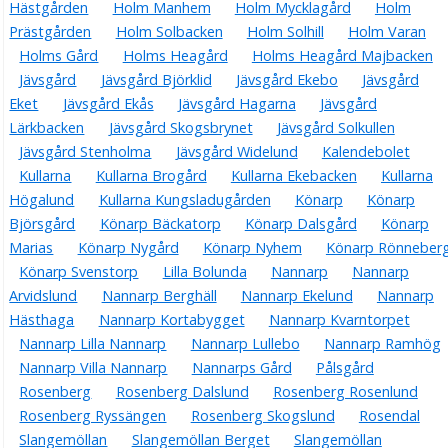
Hästgården
Holm Manhem
Holm Mycklagård
Holm
Prästgården
Holm Solbacken
Holm Solhill
Holm Varan
Holms Gård
Holms Heagård
Holms Heagård Majbacken
Jävsgård
Jävsgård Björklid
Jävsgård Ekebo
Jävsgård
Eket
Jävsgård Ekås
Jävsgård Hagarna
Jävsgård
Lärkbacken
Jävsgård Skogsbrynet
Jävsgård Solkullen
Jävsgård Stenholma
Jävsgård Widelund
Kalendebolet
Kullarna
Kullarna Brogård
Kullarna Ekebacken
Kullarna
Högalund
Kullarna Kungsladugården
Könarp
Könarp
Björsgård
Könarp Bäckatorp
Könarp Dalsgård
Könarp
Marias
Könarp Nygård
Könarp Nyhem
Könarp Rönneber
Könarp Svenstorp
Lilla Bolunda
Nannarp
Nannarp
Arvidslund
Nannarp Berghäll
Nannarp Ekelund
Nannarp
Hästhaga
Nannarp Kortabygget
Nannarp Kvarntorpet
Nannarp Lilla Nannarp
Nannarp Lullebo
Nannarp Ramhög
Nannarp Villa Nannarp
Nannarps Gård
Pålsgård
Rosenberg
Rosenberg Dalslund
Rosenberg Rosenlund
Rosenberg Ryssängen
Rosenberg Skogslund
Rosendal
Slangemöllan
Slangemöllan Berget
Slangemöllan