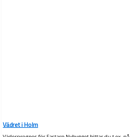
Vädret i Holm
Väderprognos för Fastarp Nybygget hittar du t.ex. på