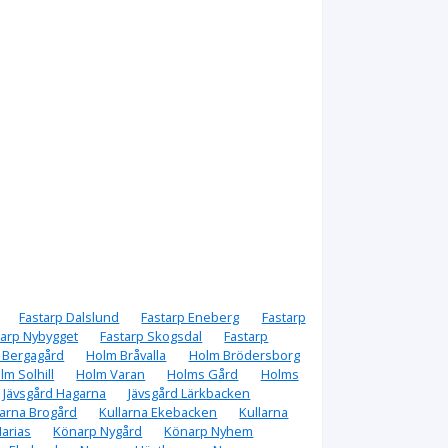
Fastarp Dalslund
Fastarp Eneberg
Fastarp
tarp Nybygget
Fastarp Skogsdal
Fastarp
 Bergagård
Holm Bråvalla
Holm Brödersborg
lm Solhill
Holm Varan
Holms Gård
Holms
Jävsgård Hagarna
Jävsgård Lärkbacken
larna Brogård
Kullarna Ekebacken
Kullarna
arias
Könarp Nygård
Könarp Nyhem