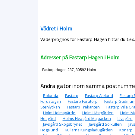
Vädret i Holm
Väderprognos för Fastarp Hagen hittar du t.ex
Adresser på Fastarp Hagen i Holm
Fastarp Hagen 237, 30592 Holm
Andra gator inom samma postnumm
Bolunda
Fastarp
Fastarp Alelund
Fastarp 
Furustugan
Fastarp Furutorp
Fastarp Gudmun
Stenlyckan
Fastarp Trekanten
Fastarp Villa Gr
Holm Holmagärde
Holm Hästgården
Holm M
Heagård
Holms Heagård Majbacken
Jävsgård
Jävsgård Skogsbrynet
Jävsgård Solkullen
Jäv
Högalund
Kullarna Kungsladugården
Könarp