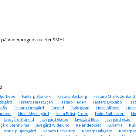
. på Väderprognos.nu eller SMHI.
er
Björkebo
Fastarp Björkvik
Fastarp Bäckäng
Fastarp Charlottenlund
dsgård
Fastarp Heastugan
Fastarp Heden
Fastarp Lyckebo
Fas
anås
Fastarp Örtagård
Fotstad
Fraktgatan
Holm Alfhem
Holm
anhem
Holm Mycklagård
Holm Prästgården
Holm Solbacken
Ho
Jävsgård Björklid
Jävsgård Ekebo
Jävsgård Eket
Jävsgård Ekås
sgård Stenholma
Jävsgård Widelund
Kalendebolet
Kullarna
Kul
Könarp Björsgård
Könarp Bäckatorp
Könarp Dalsgård
Könarp M