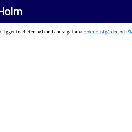
 Holm
 ligger i närheten av bland andra gatorna
Holm Hästgården
och
S