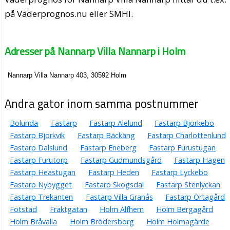
på Väderprognos.nu eller SMHI.
Adresser på Nannarp Villa Nannarp i Holm
Nannarp Villa Nannarp 403, 30592 Holm
Andra gator inom samma postnummer
Bolunda
Fastarp
Fastarp Alelund
Fastarp Björkebo
Fastarp Björkvik
Fastarp Bäckäng
Fastarp Charlottenlund
Fastarp Dalslund
Fastarp Eneberg
Fastarp Furustugan
Fastarp Furutorp
Fastarp Gudmundsgård
Fastarp Hagen
Fastarp Heastugan
Fastarp Heden
Fastarp Lyckebo
Fastarp Nybygget
Fastarp Skogsdal
Fastarp Stenlyckan
Fastarp Trekanten
Fastarp Villa Granås
Fastarp Örtagård
Fotstad
Fraktgatan
Holm Alfhem
Holm Bergagård
Holm Bråvalla
Holm Brödersborg
Holm Holmagärde