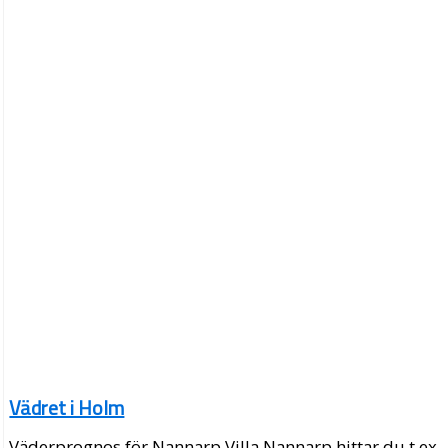
Vädret i Holm
Väderprognos för Nannarp Villa Nannarp hittar du t.ex.