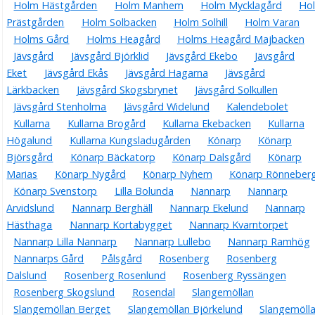
Holm Hästgården
Holm Manhem
Holm Mycklagård
Ho
Prästgården
Holm Solbacken
Holm Solhill
Holm Varan
Holms Gård
Holms Heagård
Holms Heagård Majbacken
Jävsgård
Jävsgård Björklid
Jävsgård Ekebo
Jävsgård
Eket
Jävsgård Ekås
Jävsgård Hagarna
Jävsgård
Lärkbacken
Jävsgård Skogsbrynet
Jävsgård Solkullen
Jävsgård Stenholma
Jävsgård Widelund
Kalendebolet
Kullarna
Kullarna Brogård
Kullarna Ekebacken
Kullarna
Högalund
Kullarna Kungsladugården
Könarp
Könarp
Björsgård
Könarp Bäckatorp
Könarp Dalsgård
Könarp
Marias
Könarp Nygård
Könarp Nyhem
Könarp Rönneber
Könarp Svenstorp
Lilla Bolunda
Nannarp
Nannarp
Arvidslund
Nannarp Berghäll
Nannarp Ekelund
Nannarp
Hästhaga
Nannarp Kortabygget
Nannarp Kvarntorpet
Nannarp Lilla Nannarp
Nannarp Lullebo
Nannarp Ramhög
Nannarps Gård
Pålsgård
Rosenberg
Rosenberg
Dalslund
Rosenberg Rosenlund
Rosenberg Ryssängen
Rosenberg Skogslund
Rosendal
Slangemöllan
Slangemöllan Berget
Slangemöllan Björkelund
Slangemöll