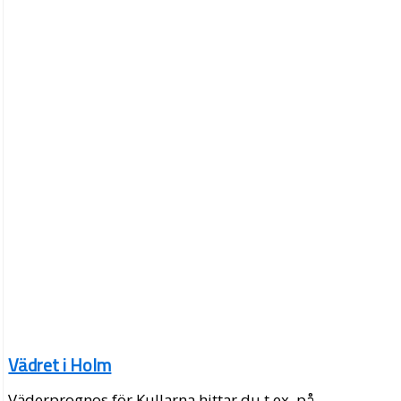
Vädret i Holm
Väderprognos för Kullarna hittar du t.ex. på