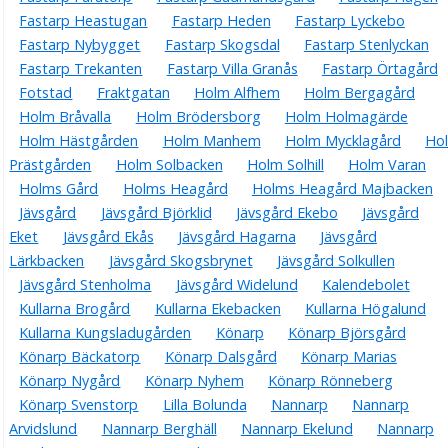
Fastarp Heastugan
Fastarp Heden
Fastarp Lyckebo
Fastarp Nybygget
Fastarp Skogsdal
Fastarp Stenlyckan
Fastarp Trekanten
Fastarp Villa Granås
Fastarp Örtagård
Fotstad
Fraktgatan
Holm Alfhem
Holm Bergagård
Holm Bråvalla
Holm Brödersborg
Holm Holmagärde
Holm Hästgården
Holm Manhem
Holm Mycklagård
Ho
Prästgården
Holm Solbacken
Holm Solhill
Holm Varan
Holms Gård
Holms Heagård
Holms Heagård Majbacken
Jävsgård
Jävsgård Björklid
Jävsgård Ekebo
Jävsgård
Eket
Jävsgård Ekås
Jävsgård Hagarna
Jävsgård
Lärkbacken
Jävsgård Skogsbrynet
Jävsgård Solkullen
Jävsgård Stenholma
Jävsgård Widelund
Kalendebolet
Kullarna Brogård
Kullarna Ekebacken
Kullarna Högalund
Kullarna Kungsladugården
Könarp
Könarp Björsgård
Könarp Bäckatorp
Könarp Dalsgård
Könarp Marias
Könarp Nygård
Könarp Nyhem
Könarp Rönneberg
Könarp Svenstorp
Lilla Bolunda
Nannarp
Nannarp
Arvidslund
Nannarp Berghäll
Nannarp Ekelund
Nannarp