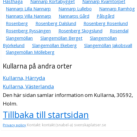
Hästhaga
Nannarp Kortabygget
Nannarp Kvarntorpet
Nannarp Lilla Nannarp
Nannarp Lullebo
Nannarp Ramhög
Nannarp Villa Nannarp
Nannarps Gård
Pålsgård
Rosenberg
Rosenberg Dalslund
Rosenberg Rosenlund
Rosenberg Ryssängen
Rosenberg Skogslund
Rosendal
Slangemöllan
Slangemöllan Berget
Slangemöllan
Björkelund
Slangemöllan Ekeberg
Slangemöllan Jakobsvall
Slangemöllan Mölleberg
Kullarna på andra orter
Kullarna, Härryda
Kullarna, Västerlanda
Den här sidan samlar information om Kullarna, 30592,
Holm.
Tillbaka till startsidan
Kontakt: kontakt (snabel-a) svenskaplatser.se
Privacy policy