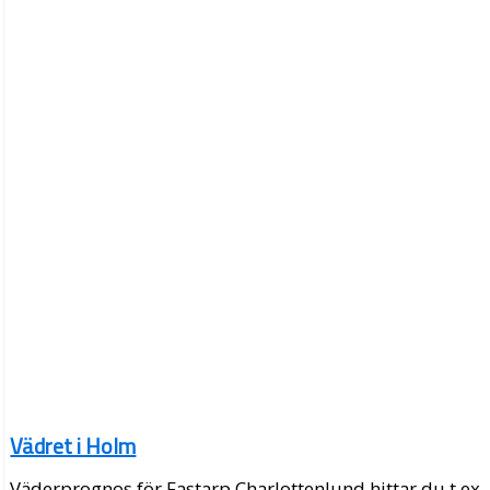
Vädret i Holm
Väderprognos för Fastarp Charlottenlund hittar du t.ex.