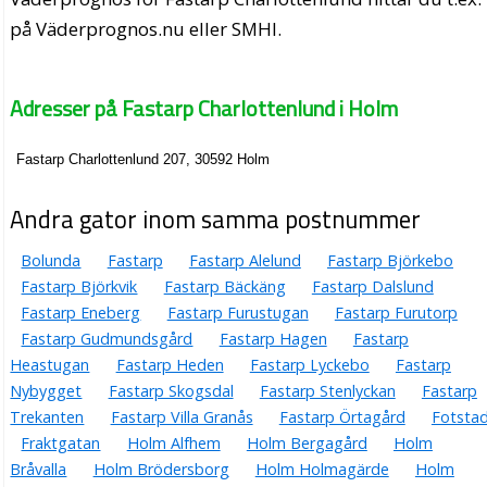
på Väderprognos.nu eller SMHI.
Adresser på Fastarp Charlottenlund i Holm
Fastarp Charlottenlund 207, 30592 Holm
Andra gator inom samma postnummer
Bolunda
Fastarp
Fastarp Alelund
Fastarp Björkebo
Fastarp Björkvik
Fastarp Bäckäng
Fastarp Dalslund
Fastarp Eneberg
Fastarp Furustugan
Fastarp Furutorp
Fastarp Gudmundsgård
Fastarp Hagen
Fastarp
Heastugan
Fastarp Heden
Fastarp Lyckebo
Fastarp
Nybygget
Fastarp Skogsdal
Fastarp Stenlyckan
Fastarp
Trekanten
Fastarp Villa Granås
Fastarp Örtagård
Fotsta
Fraktgatan
Holm Alfhem
Holm Bergagård
Holm
Bråvalla
Holm Brödersborg
Holm Holmagärde
Holm