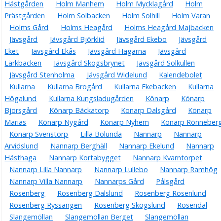
Hästgården
Holm Manhem
Holm Mycklagård
Holm
Prästgården
Holm Solbacken
Holm Solhill
Holm Varan
Holms Gård
Holms Heagård
Holms Heagård Majbacken
Jävsgård
Jävsgård Björklid
Jävsgård Ekebo
Jävsgård
Eket
Jävsgård Ekås
Jävsgård Hagarna
Jävsgård
Lärkbacken
Jävsgård Skogsbrynet
Jävsgård Solkullen
Jävsgård Stenholma
Jävsgård Widelund
Kalendebolet
Kullarna
Kullarna Brogård
Kullarna Ekebacken
Kullarna
Högalund
Kullarna Kungsladugården
Könarp
Könarp
Björsgård
Könarp Bäckatorp
Könarp Dalsgård
Könarp
Marias
Könarp Nygård
Könarp Nyhem
Könarp Rönneber
Könarp Svenstorp
Lilla Bolunda
Nannarp
Nannarp
Arvidslund
Nannarp Berghäll
Nannarp Ekelund
Nannarp
Hästhaga
Nannarp Kortabygget
Nannarp Kvarntorpet
Nannarp Lilla Nannarp
Nannarp Lullebo
Nannarp Ramhög
Nannarp Villa Nannarp
Nannarps Gård
Pålsgård
Rosenberg
Rosenberg Dalslund
Rosenberg Rosenlund
Rosenberg Ryssängen
Rosenberg Skogslund
Rosendal
Slangemöllan
Slangemöllan Berget
Slangemöllan