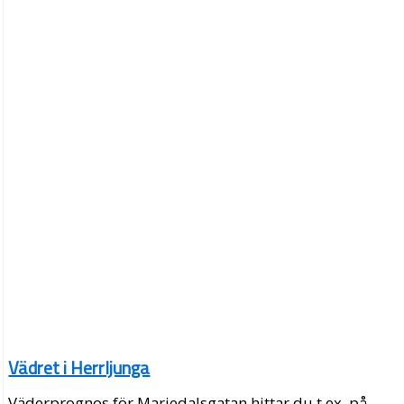
Vädret i Herrljunga
Väderprognos för Mariedalsgatan hittar du t.ex. på