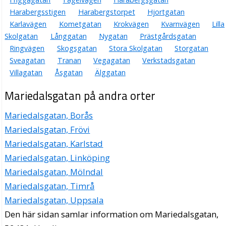
Harabergsstigen
Harabergstorpet
Hjortgatan
Karlavägen
Kometgatan
Krokvägen
Kvarnvägen
Lilla
Skolgatan
Långgatan
Nygatan
Prästgårdsgatan
Ringvägen
Skogsgatan
Stora Skolgatan
Storgatan
Sveagatan
Tranan
Vegagatan
Verkstadsgatan
Villagatan
Åsgatan
Älggatan
Mariedalsgatan på andra orter
Mariedalsgatan, Borås
Mariedalsgatan, Frövi
Mariedalsgatan, Karlstad
Mariedalsgatan, Linköping
Mariedalsgatan, Mölndal
Mariedalsgatan, Timrå
Mariedalsgatan, Uppsala
Den här sidan samlar information om Mariedalsgatan,