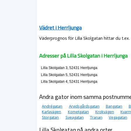
Vädret i Herrljunga
Väderprognos för Lilla Skolgatan hittar du t.ex
Adresser på Lilla Skolgatan i Herrljunga
Lilla Skolgatan 3, 52431 Herrljunga
Lilla Skolgatan 5, 52431 Herrljunga
Lilla Skolgatan 4, 52431 Herrljunga
Andra gator inom samma postnumm
Andrégatan
Arvidsgårdsgatan
Bangatan
B
Karlavägen
Kometgatan
Krokvägen
Kvarn
Storgatan
Sveagatan
Tranan
Vegagatan
Lilla Skolgatan på andra orter