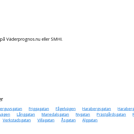
. på Väderprognos.nu eller SMHI.
er
erguvsgatan
Friggagatan
Fågelvägen
Harabergsgatan
Haraberg
vägen
Långgatan
Mariedalsgatan
Nygatan
Prästgårdsgatan
Verkstadsgatan
Villagatan
Åsgatan
Älggatan