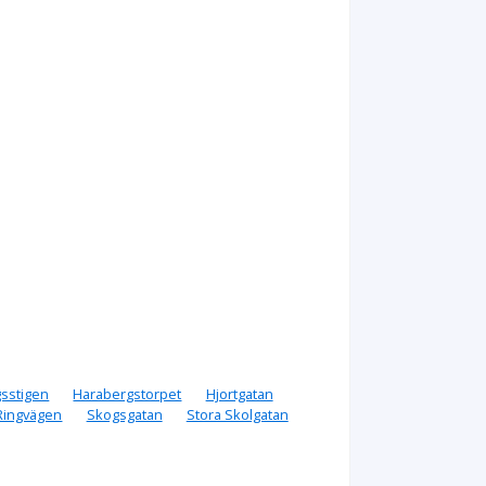
sstigen
Harabergstorpet
Hjortgatan
Ringvägen
Skogsgatan
Stora Skolgatan