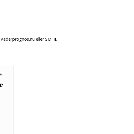
 Väderprognos.nu eller SMHI.
n
ök
f/