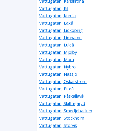
Vattugatan, Karlskrona
Vattugatan, Kil
Vattugatan, Kumla
Vattugatan, Laxå
Vattugatan, Lidköping
Vattugatan, Limhamn
Vattugatan, Luleå
Vattugatan, Mjölby
Vattugatan, Mora
Vattugatan, Nybro
Vattugatan, Nässjö
Vattugatan, Oskarström
Vattugatan, Piteå
Vattugatan, Påskallavik
Vattugatan, Skillingaryd
Vattugatan, Smedjebacken
Vattugatan, Stockholm
Vattugatan, Storvik