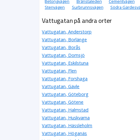
Betongvägen
Brånstaleden
Cementvägen
Stenvägen
Surbrunnsvägen
Södra Gärdesv
Vattugatan på andra orter
Vattugatan, Anderstorp
Vattugatan, Borlänge
Vattugatan, Borås
Vattugatan, Domsjö
Vattugatan, Eskilstuna
Vattugatan, Flen
Vattugatan, Forshaga
Vattugatan, Gävle
Vattugatan, Göteborg
Vattugatan, Götene
Vattugatan, Halmstad
Vattugatan, Huskvarna
Vattugatan, Hässleholm
Vattugatan, Höganäs