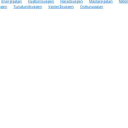
Energigatan
Hagtornsvägen
Häradsvägen
Mästaregatan
Nibb
ägen
Tunalundsvägen
Västeråsvägen
Östtunagatan