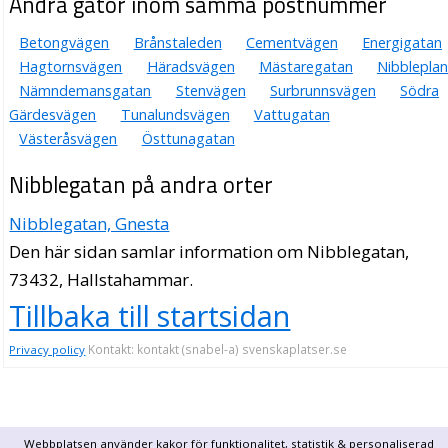
Andra gator inom samma postnummer
Betongvägen
Brånstaleden
Cementvägen
Energigatan
Hagtornsvägen
Häradsvägen
Mästaregatan
Nibbleplan
Nämndemansgatan
Stenvägen
Surbrunnsvägen
Södra
Gärdesvägen
Tunalundsvägen
Vattugatan
Västeråsvägen
Östtunagatan
Nibblegatan på andra orter
Nibblegatan, Gnesta
Den här sidan samlar information om Nibblegatan,
73432, Hallstahammar.
Tillbaka till startsidan
Kontakt: kontakt (snabel-a) svenskaplatser.se
Privacy policy
Webbplatsen använder kakor för funktionalitet, statistik & personaliserad