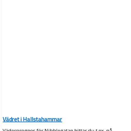
Vädret i Hallstahammar
Väderprognos för Nibblegatan hittar du t.ex. på