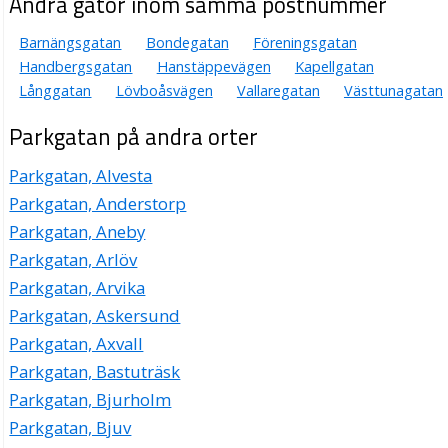
Andra gator inom samma postnummer
Barnängsgatan
Bondegatan
Föreningsgatan
Handbergsgatan
Hanstäppevägen
Kapellgatan
Långgatan
Lövboåsvägen
Vallaregatan
Västtunagatan
Parkgatan på andra orter
Parkgatan, Alvesta
Parkgatan, Anderstorp
Parkgatan, Aneby
Parkgatan, Arlöv
Parkgatan, Arvika
Parkgatan, Askersund
Parkgatan, Axvall
Parkgatan, Bastuträsk
Parkgatan, Bjurholm
Parkgatan, Bjuv