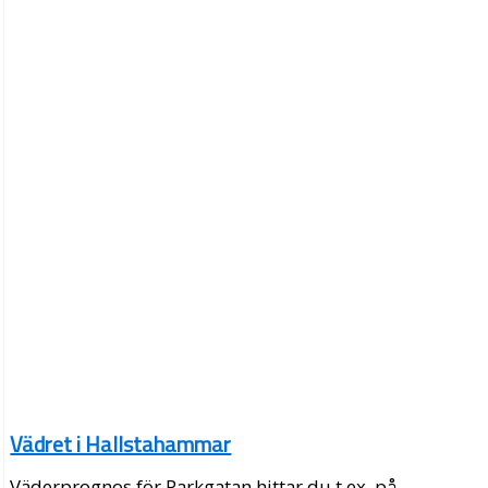
Vädret i Hallstahammar
Väderprognos för Parkgatan hittar du t.ex. på