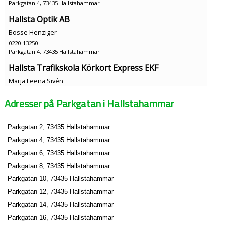
Parkgatan 4, 73435 Hallstahammar
Hallsta Optik AB
Bosse Henziger
0220-13250
Parkgatan 4, 73435 Hallstahammar
Hallsta Trafikskola Körkort Express EKF
Marja Leena Sivén
0220-51111
Adresser på Parkgatan i Hallstahammar
Parkgatan 4, 73435 Hallstahammar
Jämsäs Kiropraktik AB
Parkgatan 2, 73435 Hallstahammar
Vesa Tapani Jämsä
Parkgatan 4, 73435 Hallstahammar
0220-14100
Parkgatan 4 D, 73435 Hallstahammar
Parkgatan 6, 73435 Hallstahammar
Y-F Kiosken
Parkgatan 8, 73435 Hallstahammar
Yalcin Sahindal
Parkgatan 10, 73435 Hallstahammar
0220-51276
Parkgatan 12, 73435 Hallstahammar
Parkgatan 6 A Lgh 1203, 73435 Hallstahammar
Parkgatan 14, 73435 Hallstahammar
Jan Fröjdman Sport AB
Parkgatan 16, 73435 Hallstahammar