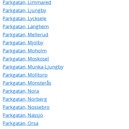
Parkgatan, Limmared
Parkgatan, Ljungby
Parkgatan, Lycksele
Parkgatan, Länghem
Parkgatan, Mellerud
Parkgatan, Mjölby
Parkgatan, Moholm
Parkgatan, Moskosel
Parkgatan, Munka-Ljungby
Parkgatan, Mölltorp
Parkgatan, Mönsterås
Parkgatan, Nora
Parkgatan, Norberg
Parkgatan, Nossebro
Parkgatan, Nässjö
Parkgatan, Orsa