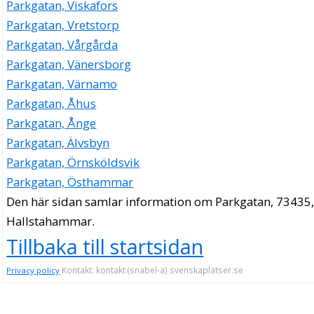
Parkgatan, Viskafors
Parkgatan, Vretstorp
Parkgatan, Vårgårda
Parkgatan, Vänersborg
Parkgatan, Värnamo
Parkgatan, Åhus
Parkgatan, Ånge
Parkgatan, Älvsbyn
Parkgatan, Örnsköldsvik
Parkgatan, Östhammar
Den här sidan samlar information om Parkgatan, 73435
Hallstahammar.
Tillbaka till startsidan
Kontakt: kontakt (snabel-a) svenskaplatser.se
Privacy policy