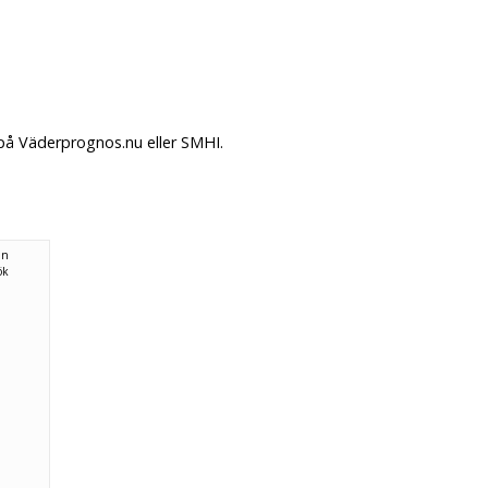
 på Väderprognos.nu eller SMHI.
ån
ök