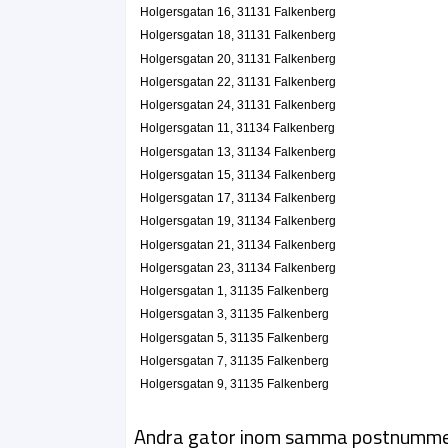
Holgersgatan 16, 31131 Falkenberg
Falkenbergs Begravningsbyrå AB
Holgersgatan 18, 31131 Falkenberg
Frank Claesson
Holgersgatan 20, 31131 Falkenberg
0346-84000
Holgersgatan 15, 31134 Falkenberg
Holgersgatan 22, 31131 Falkenberg
Hall Revision AB
Holgersgatan 24, 31131 Falkenberg
Holgersgatan 11, 31134 Falkenberg
Jörgen Hall
0346-49610
Holgersgatan 13, 31134 Falkenberg
Holgersgatan 16, 31131 Falkenberg
Holgersgatan 15, 31134 Falkenberg
Psicon AB
Holgersgatan 17, 31134 Falkenberg
Jessica Therese Christine Jönsson
Holgersgatan 19, 31134 Falkenberg
Holgersgatan 1c, 31135 Falkenberg
Holgersgatan 21, 31134 Falkenberg
Holgersgatan 23, 31134 Falkenberg
Team Harvard'S
Holgersgatan 1, 31135 Falkenberg
Hans Olof Roger Polmar
Holgersgatan 3, 31135 Falkenberg
0346-17800
Holgersgatan 5, 31135 Falkenberg
Holgersgatan 20, 31131 Falkenberg
Holgersgatan 7, 31135 Falkenberg
Nya Trafikskolan KB
Holgersgatan 9, 31135 Falkenberg
0346-17321
Holgersgatan 20, 31131 Falkenberg
Andra gator inom samma postnumm
Majas Husläkarmottagning AB