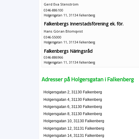
Gerd Eva Stenström
0346-886100
Holgersgatan 11, 31134 Falkenberg
Falkenbergs Innerstadsförening ek. för.
Hans Göran Blomqvist
0346-55000
Holgersgatan 11, 31134 Falkenberg
Falkenbergs Näringsråd
0346-886966
Holgersgatan 11, 31134 Falkenberg
Föreningen Falkenbergs Turist
0346-886963
Adresser på Holgersgatan i Falkenberg
Holgersgatan 11, 31134 Falkenberg
Salong Lafrizz AB
Holgersgatan 2, 31130 Falkenberg
Agneta Marie Carlson
Holgersgatan 4, 31130 Falkenberg
0346-15555
Holgersgatan 6, 31130 Falkenberg
Holgersgatan 13, 31134 Falkenberg
Holgersgatan 8, 31130 Falkenberg
M E J W Byggkvalité
Holgersgatan 10, 31130 Falkenberg
Jan-Evert Gösta Bengtsson
Holgersgatan 12, 31131 Falkenberg
035-40769
Holgersgatan 14, 31131 Falkenberg
Holgersgatan 14 C Lgh 1302, 31131 Falkenberg