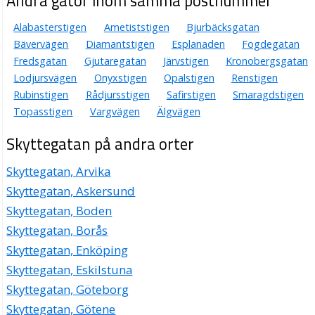
Andra gator inom samma postnummer
Alabasterstigen
Ametiststigen
Bjurbäcksgatan
Bävervägen
Diamantstigen
Esplanaden
Fogdegatan
Fredsgatan
Gjutaregatan
Järvstigen
Kronobergsgatan
Lodjursvägen
Onyxstigen
Opalstigen
Renstigen
Rubinstigen
Rådjursstigen
Safirstigen
Smaragdstigen
Topasstigen
Vargvägen
Älgvägen
Skyttegatan på andra orter
Skyttegatan, Arvika
Skyttegatan, Askersund
Skyttegatan, Boden
Skyttegatan, Borås
Skyttegatan, Enköping
Skyttegatan, Eskilstuna
Skyttegatan, Göteborg
Skyttegatan, Götene