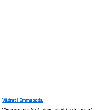
Vädret i Emmaboda
Väderprognos för Skyttegatan hittar du t.ex. på