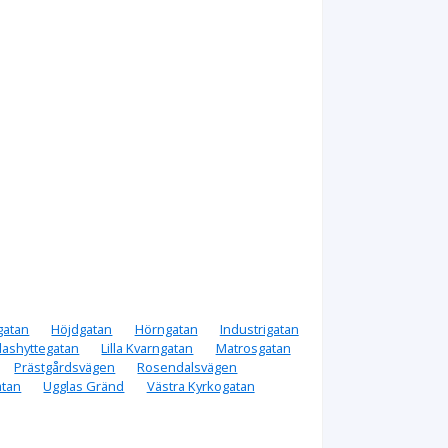
gatan
Höjdgatan
Hörngatan
Industrigatan
Glashyttegatan
Lilla Kvarngatan
Matrosgatan
Prästgårdsvägen
Rosendalsvägen
atan
Ugglas Gränd
Västra Kyrkogatan