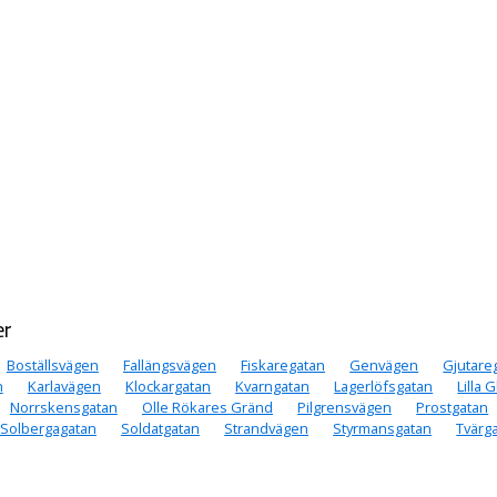
er
Boställsvägen
Fallängsvägen
Fiskaregatan
Genvägen
Gjutare
n
Karlavägen
Klockargatan
Kvarngatan
Lagerlöfsgatan
Lilla 
Norrskensgatan
Olle Rökares Gränd
Pilgrensvägen
Prostgatan
Solbergagatan
Soldatgatan
Strandvägen
Styrmansgatan
Tvärg