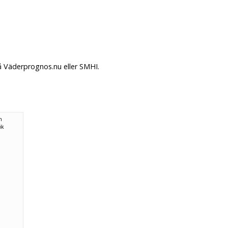
å Väderprognos.nu eller SMHI.
n
ök