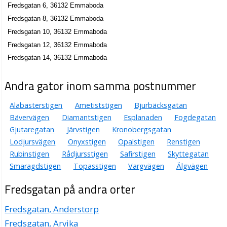
Fredsgatan 6, 36132 Emmaboda
Fredsgatan 8, 36132 Emmaboda
Fredsgatan 10, 36132 Emmaboda
Fredsgatan 12, 36132 Emmaboda
Fredsgatan 14, 36132 Emmaboda
Andra gator inom samma postnummer
Alabasterstigen
Ametiststigen
Bjurbäcksgatan
Bävervägen
Diamantstigen
Esplanaden
Fogdegatan
Gjutaregatan
Järvstigen
Kronobergsgatan
Lodjursvägen
Onyxstigen
Opalstigen
Renstigen
Rubinstigen
Rådjursstigen
Safirstigen
Skyttegatan
Smaragdstigen
Topasstigen
Vargvägen
Älgvägen
Fredsgatan på andra orter
Fredsgatan, Anderstorp
Fredsgatan, Arvika