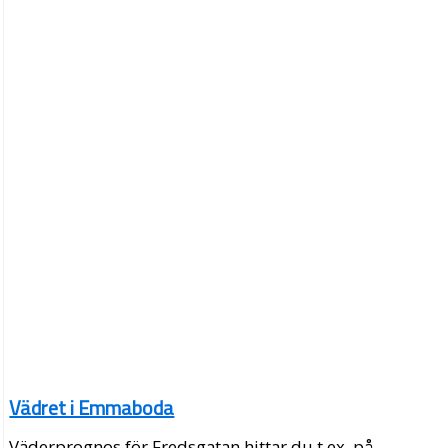
Vädret i Emmaboda
Väderprognos för Fredsgatan hittar du t.ex. på