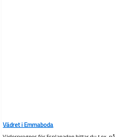
Vädret i Emmaboda
Väderprognos för Esplanaden hittar du t.ex. på