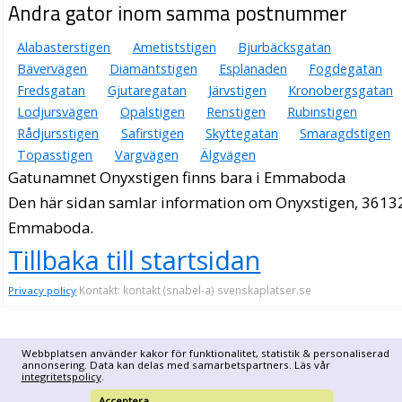
Andra gator inom samma postnummer
Alabasterstigen
Ametiststigen
Bjurbäcksgatan
Bävervägen
Diamantstigen
Esplanaden
Fogdegatan
Fredsgatan
Gjutaregatan
Järvstigen
Kronobergsgatan
Lodjursvägen
Opalstigen
Renstigen
Rubinstigen
Rådjursstigen
Safirstigen
Skyttegatan
Smaragdstigen
Topasstigen
Vargvägen
Älgvägen
Gatunamnet Onyxstigen finns bara i Emmaboda
Den här sidan samlar information om Onyxstigen, 3613
Emmaboda.
Tillbaka till startsidan
Kontakt: kontakt (snabel-a) svenskaplatser.se
Privacy policy
Webbplatsen använder kakor för funktionalitet, statistik & personaliserad
annonsering. Data kan delas med samarbetspartners. Läs vår
integritetspolicy
.
Acceptera