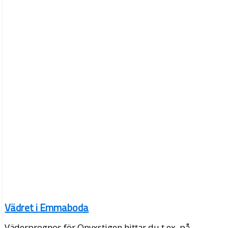
Vädret i Emmaboda
Väderprognos för Onyxstigen hittar du t.ex. på