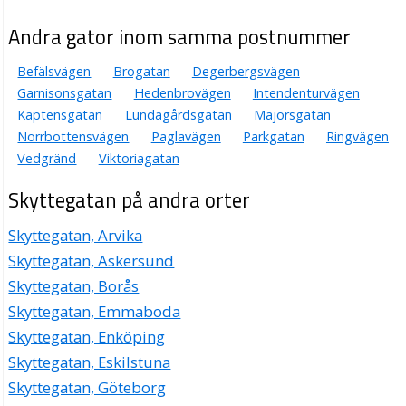
Andra gator inom samma postnummer
Befälsvägen
Brogatan
Degerbergsvägen
Garnisonsgatan
Hedenbrovägen
Intendenturvägen
Kaptensgatan
Lundagårdsgatan
Majorsgatan
Norrbottensvägen
Paglavägen
Parkgatan
Ringvägen
Vedgränd
Viktoriagatan
Skyttegatan på andra orter
Skyttegatan, Arvika
Skyttegatan, Askersund
Skyttegatan, Borås
Skyttegatan, Emmaboda
Skyttegatan, Enköping
Skyttegatan, Eskilstuna
Skyttegatan, Göteborg