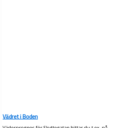
Vädret i Boden
Väderprognos för Skyttegatan hittar du t.ex. på