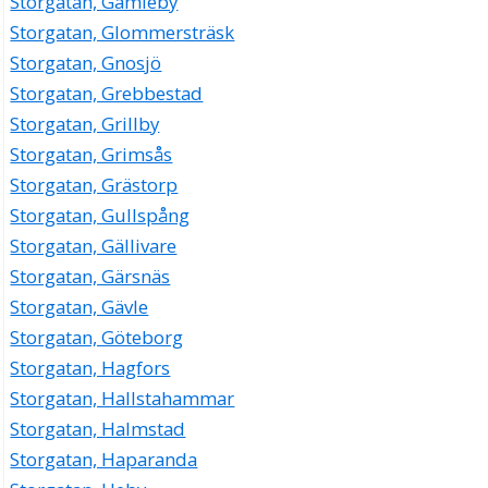
Storgatan, Gamleby
Storgatan, Glommersträsk
Storgatan, Gnosjö
Storgatan, Grebbestad
Storgatan, Grillby
Storgatan, Grimsås
Storgatan, Grästorp
Storgatan, Gullspång
Storgatan, Gällivare
Storgatan, Gärsnäs
Storgatan, Gävle
Storgatan, Göteborg
Storgatan, Hagfors
Storgatan, Hallstahammar
Storgatan, Halmstad
Storgatan, Haparanda