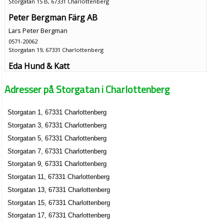
Storgatan 15 B, 67331 Charlottenberg
Peter Bergman Färg AB
Lars Peter Bergman
0571-20062
Storgatan 19, 67331 Charlottenberg
Eda Hund & Katt
Karin Annika Magnusson
Adresser på Storgatan i Charlottenberg
0571-20314
Storgatan 2, 67332 Charlottenberg
Storgatan 1, 67331 Charlottenberg
Charlottenbergs Hälsokost
Storgatan 3, 67331 Charlottenberg
Ragnhild Helene Schjervheim
0571-20085
Storgatan 5, 67331 Charlottenberg
Storgatan 21, 67331 Charlottenberg
Storgatan 7, 67331 Charlottenberg
Järnets Pizzeria AB
Storgatan 9, 67331 Charlottenberg
Zoheir Damsaz
Storgatan 11, 67331 Charlottenberg
0571-21229
Storgatan 13, 67331 Charlottenberg
Storgatan 33, 67331 Charlottenberg
Storgatan 15, 67331 Charlottenberg
Jens Eriksson
Storgatan 17, 67331 Charlottenberg
0571-20589