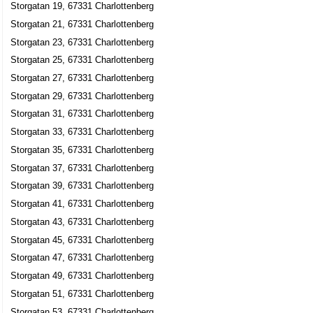
Storgatan 19, 67331 Charlottenberg
Storgatan 39, 67331 Charlottenberg
Storgatan 21, 67331 Charlottenberg
Dansk Kakel & Måleri
Storgatan 23, 67331 Charlottenberg
Peter Eriksen
Storgatan 25, 67331 Charlottenberg
0571-27063
Storgatan 43 J, 67331 Charlottenberg
Storgatan 27, 67331 Charlottenberg
Storgatan 29, 67331 Charlottenberg
Skarbols Elektronik Service Martin
Storgatan 31, 67331 Charlottenberg
Carl Martin Carlsen
Storgatan 33, 67331 Charlottenberg
0571-34022
Storgatan 5, 67331 Charlottenberg
Storgatan 35, 67331 Charlottenberg
Fordonsservice i Charlottenberg AB
Storgatan 37, 67331 Charlottenberg
Thomas Tidemand
Storgatan 39, 67331 Charlottenberg
0571-38028
Storgatan 41, 67331 Charlottenberg
Storgatan 63, 67331 Charlottenberg
Storgatan 43, 67331 Charlottenberg
Anne-Charlotte Hedström
Storgatan 45, 67331 Charlottenberg
Storgatan 69, 67331 Charlottenberg
Storgatan 47, 67331 Charlottenberg
Storgatan 49, 67331 Charlottenberg
Eda Kök & Interiör AB
Storgatan 51, 67331 Charlottenberg
Bent Roger Kristiansen
Storgatan 53, 67331 Charlottenberg