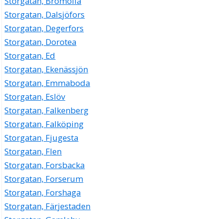
Storgatan, Bromölla
Storgatan, Dalsjöfors
Storgatan, Degerfors
Storgatan, Dorotea
Storgatan, Ed
Storgatan, Ekenässjön
Storgatan, Emmaboda
Storgatan, Eslöv
Storgatan, Falkenberg
Storgatan, Falköping
Storgatan, Fjugesta
Storgatan, Flen
Storgatan, Forsbacka
Storgatan, Forserum
Storgatan, Forshaga
Storgatan, Färjestaden