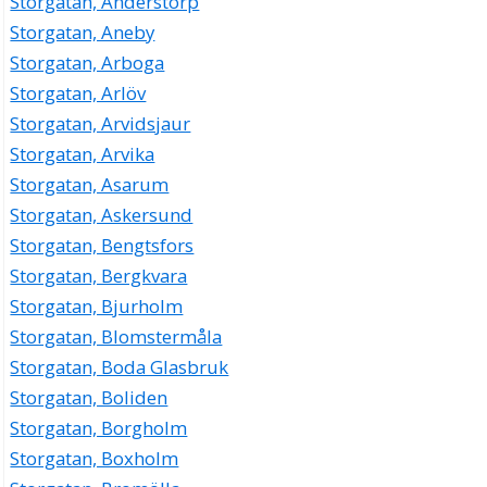
Storgatan, Anderstorp
Storgatan, Aneby
Storgatan, Arboga
Storgatan, Arlöv
Storgatan, Arvidsjaur
Storgatan, Arvika
Storgatan, Asarum
Storgatan, Askersund
Storgatan, Bengtsfors
Storgatan, Bergkvara
Storgatan, Bjurholm
Storgatan, Blomstermåla
Storgatan, Boda Glasbruk
Storgatan, Boliden
Storgatan, Borgholm
Storgatan, Boxholm