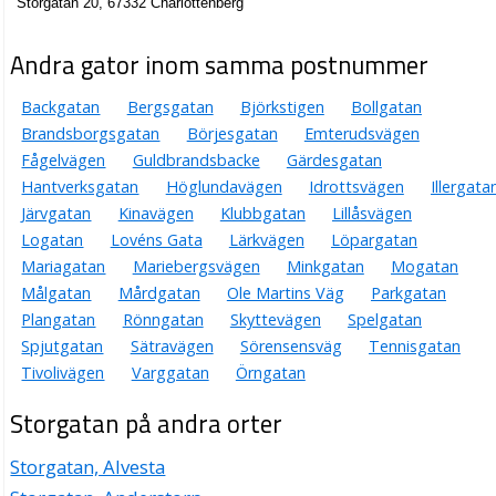
Storgatan 20, 67332 Charlottenberg
Andra gator inom samma postnummer
Backgatan
Bergsgatan
Björkstigen
Bollgatan
Brandsborgsgatan
Börjesgatan
Emterudsvägen
Fågelvägen
Guldbrandsbacke
Gärdesgatan
Hantverksgatan
Höglundavägen
Idrottsvägen
Illergata
Järvgatan
Kinavägen
Klubbgatan
Lillåsvägen
Logatan
Lovéns Gata
Lärkvägen
Löpargatan
Mariagatan
Mariebergsvägen
Minkgatan
Mogatan
Målgatan
Mårdgatan
Ole Martins Väg
Parkgatan
Plangatan
Rönngatan
Skyttevägen
Spelgatan
Spjutgatan
Sätravägen
Sörensensväg
Tennisgatan
Tivolivägen
Varggatan
Örngatan
Storgatan på andra orter
Storgatan, Alvesta