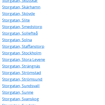
Storgatan, Skutskär
Storgatan, Skärhamn
Storgatan, Skövde
Storgatan, Slite
Storgatan, Smedstorp
Storgatan, Sollefteå
Storgatan, Solna
Storgatan, Staffanstorp
Storgatan, Stockholm
Storgatan, Stora Levene
Storgatan, Strängnäs
Storgatan, Strömstad
Storgatan, Strömsund
Storgatan, Sundsvall
Storgatan, Sunne
Storgatan, Svanskog