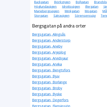
Backgatan
Björkstigen
Bollgatan
Brandsb
Höglundavägen
Idrottsvägen
Illergatan
Jä
Mariebergsvägen
Minkgatan
Mogatan
Må
Storgatan
Sätravägen
Sörensensväg
Ten
Bergsgatan på andra orter
Bergsgatan, Alingsås
Bergsgatan, Anderstorp
Bergsgatan, Aneby
Bergsgatan, Arjeplog
Bergsgatan, Arvidsjaur
Bergsgatan, Arvika
Bergsgatan, Bengtsfors
Bergsgatan, Bjuv
Bergsgatan, Borlänge
Bergsgatan, Broby
Bergsgatan, Byske
Bergsgatan, Degerfors
Bergsgatan, Ekenässjön