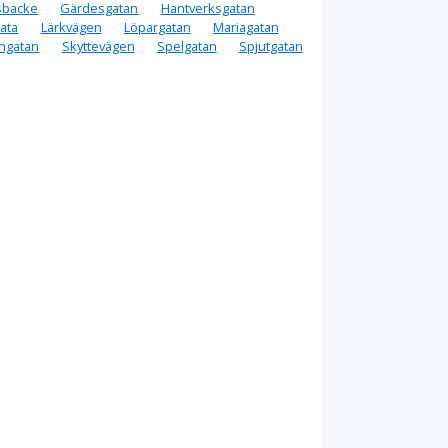
sbacke
Gärdesgatan
Hantverksgatan
ata
Lärkvägen
Löpargatan
Mariagatan
ngatan
Skyttevägen
Spelgatan
Spjutgatan