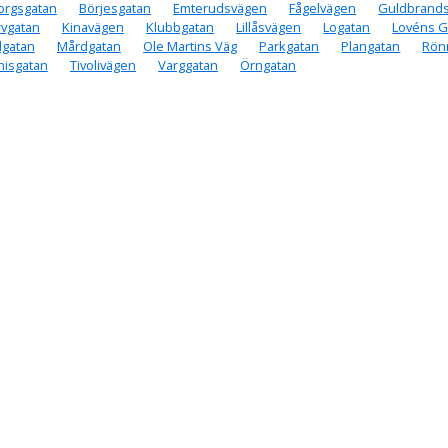
orgsgatan
Börjesgatan
Emterudsvägen
Fågelvägen
Guldbrand
rvgatan
Kinavägen
Klubbgatan
Lillåsvägen
Logatan
Lovéns G
lgatan
Mårdgatan
Ole Martins Väg
Parkgatan
Plangatan
Rön
nisgatan
Tivolivägen
Varggatan
Örngatan