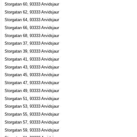
Storgatan 60, 93333 Arvidsjaur
Salong Frisyren
Storgatan 62, 93333 Arvidsjaur
Lillian Helene Hagström Bexell
Storgatan 64, 93333 Arvidsjaur
0960-13278
Storgatan 26 C, 93332 Arvidsjaur
Storgatan 66, 93333 Arvidsjaur
AB Lapplandssport
Storgatan 68, 93333 Arvidsjaur
Storgatan 37, 93333 Arvidsjaur
Johan David Johansson
0960-10433
Storgatan 39, 93333 Arvidsjaur
Storgatan 28, 93333 Arvidsjaur
Storgatan 41, 93333 Arvidsjaur
Holmgrens Sport AB
Storgatan 43, 93333 Arvidsjaur
Johan David Johansson
Storgatan 45, 93333 Arvidsjaur
0960-10433
Storgatan 47, 93333 Arvidsjaur
Storgatan 28, 93333 Arvidsjaur
Storgatan 49, 93333 Arvidsjaur
I-Sport Retail 5 AB
Storgatan 51, 93333 Arvidsjaur
Johan David Johansson
Storgatan 53, 93333 Arvidsjaur
0960-10433
Storgatan 55, 93333 Arvidsjaur
Storgatan 28, 93333 Arvidsjaur
Storgatan 57, 93333 Arvidsjaur
Starloz Krog HB
Storgatan 59, 93333 Arvidsjaur
Ahmed Allal