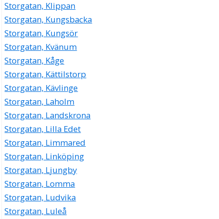
Storgatan, Klippan
Storgatan, Kungsbacka
Storgatan, Kungsör
Storgatan, Kvänum
Storgatan, Kåge
Storgatan, Kättilstorp
Storgatan, Kävlinge
Storgatan, Laholm
Storgatan, Landskrona
Storgatan, Lilla Edet
Storgatan, Limmared
Storgatan, Linköping
Storgatan, Ljungby
Storgatan, Lomma
Storgatan, Ludvika
Storgatan, Luleå