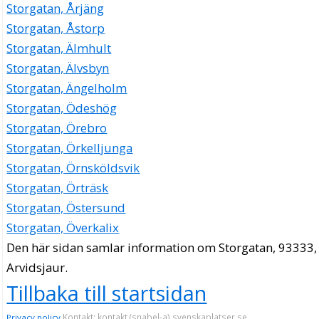
Storgatan, Årjäng
Storgatan, Åstorp
Storgatan, Älmhult
Storgatan, Älvsbyn
Storgatan, Ängelholm
Storgatan, Ödeshög
Storgatan, Örebro
Storgatan, Örkelljunga
Storgatan, Örnsköldsvik
Storgatan, Örträsk
Storgatan, Östersund
Storgatan, Överkalix
Den här sidan samlar information om Storgatan, 93333,
Arvidsjaur.
Tillbaka till startsidan
Kontakt: kontakt (snabel-a) svenskaplatser.se
Privacy policy