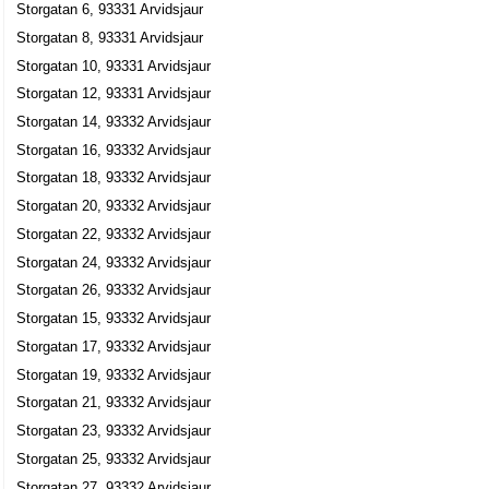
Maria Sofia Rahm Nordlund
Storgatan 6, 93331 Arvidsjaur
0960-10209
Storgatan 8, 93331 Arvidsjaur
Storgatan 17, 93332 Arvidsjaur
Storgatan 10, 93331 Arvidsjaur
AB Öhmans Radio & TV
Storgatan 12, 93331 Arvidsjaur
Dan Jonny Holmström
Storgatan 14, 93332 Arvidsjaur
0960-17495
Storgatan 17, 93332 Arvidsjaur
Storgatan 16, 93332 Arvidsjaur
Storgatan 18, 93332 Arvidsjaur
Dannes Kyl o Ljud AB
Storgatan 20, 93332 Arvidsjaur
Dan Jonny Holmström
Storgatan 22, 93332 Arvidsjaur
0960-17495
Storgatan 17, 93332 Arvidsjaur
Storgatan 24, 93332 Arvidsjaur
J.L. Lindqvist AB
Storgatan 26, 93332 Arvidsjaur
Maria Elisabet Angrén Rask
Storgatan 15, 93332 Arvidsjaur
0960-21280
Storgatan 17, 93332 Arvidsjaur
Storgatan 19, 93332 Arvidsjaur
Storgatan 19, 93332 Arvidsjaur
Hans på Hörnet AB
Storgatan 21, 93332 Arvidsjaur
Helge Per-Åke Pettersson
Storgatan 23, 93332 Arvidsjaur
0960-10210
Storgatan 25, 93332 Arvidsjaur
Storgatan 21, 93332 Arvidsjaur
Storgatan 27, 93332 Arvidsjaur