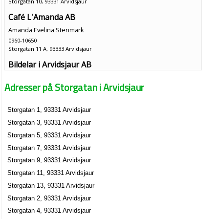
Storgatan 10, 93331 Arvidsjaur
Café L'Amanda AB
Amanda Evelina Stenmark
0960-10650
Storgatan 11 A, 93333 Arvidsjaur
Bildelar i Arvidsjaur AB
Mats Roger Mikael Sandberg
Adresser på Storgatan i Arvidsjaur
0960-12020
Storgatan 11a, 93331 Arvidsjaur
Storgatan 1, 93331 Arvidsjaur
Garn & Textilhuset i Arvidsjaur AB
Storgatan 3, 93331 Arvidsjaur
Ulla Rosmari Krekula
0960-13364
Storgatan 5, 93331 Arvidsjaur
Storgatan 14, 93332 Arvidsjaur
Storgatan 7, 93331 Arvidsjaur
Anjas Hår Studio
Storgatan 9, 93331 Arvidsjaur
Anja Helena Lindgren
Storgatan 11, 93331 Arvidsjaur
0960-21333
Storgatan 13, 93331 Arvidsjaur
Storgatan 16 C, 93332 Arvidsjaur
Storgatan 2, 93331 Arvidsjaur
AB Blad & Choklad
Storgatan 4, 93331 Arvidsjaur