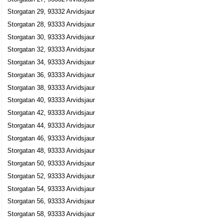
Inge Stenlund
Storgatan 29, 93332 Arvidsjaur
0960-12800
Storgatan 28, 93333 Arvidsjaur
Storgatan 23, 93332 Arvidsjaur
Storgatan 30, 93333 Arvidsjaur
Husbutiken i Arvidsjaur AB
Storgatan 32, 93333 Arvidsjaur
Malin Karina Stenlund
Storgatan 34, 93333 Arvidsjaur
0960-55301
Storgatan 23, 93332 Arvidsjaur
Storgatan 36, 93333 Arvidsjaur
G.W. Petterssons Skor AB
Storgatan 38, 93333 Arvidsjaur
Nils Gustaf Pettersson
Storgatan 40, 93333 Arvidsjaur
0960-10717
Storgatan 42, 93333 Arvidsjaur
Storgatan 24, 93332 Arvidsjaur
Storgatan 44, 93333 Arvidsjaur
Walk in Arvidsjaur AB
Storgatan 46, 93333 Arvidsjaur
Gulli Anneli Viveka Nyman
Storgatan 48, 93333 Arvidsjaur
0960-10717
Storgatan 50, 93333 Arvidsjaur
Storgatan 24, 93332 Arvidsjaur
Storgatan 52, 93333 Arvidsjaur
Mariannes Optik AB
Storgatan 54, 93333 Arvidsjaur
Gudrun Marianne Reinholdsson
Storgatan 56, 93333 Arvidsjaur
0960-13660
Storgatan 58, 93333 Arvidsjaur
Storgatan 26, 93332 Arvidsjaur