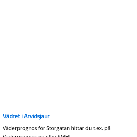
Vädret i Arvidsjaur
Väderprognos för Storgatan hittar du t.ex. på
Väderprognos.nu eller SMHI.