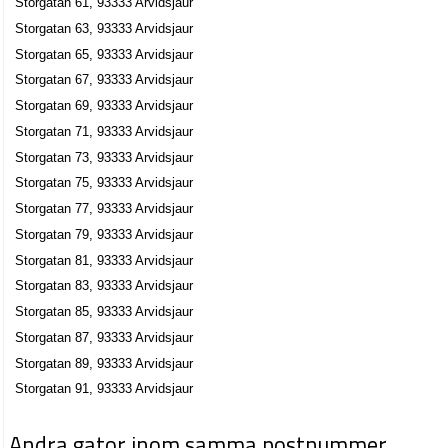
Storgatan 61, 93333 Arvidsjaur
Storgatan 32, 93333 Arvidsjaur
Storgatan 63, 93333 Arvidsjaur
Christer Berglunds Taxi AB
Storgatan 65, 93333 Arvidsjaur
Storgatan 67, 93333 Arvidsjaur
Krister Alvar Berglund
0960-17340
Storgatan 69, 93333 Arvidsjaur
Storgatan 37, 93333 Arvidsjaur
Storgatan 71, 93333 Arvidsjaur
Lidström Maskin o Försäljning
Storgatan 73, 93333 Arvidsjaur
Helen Charlott Lidström
Storgatan 75, 93333 Arvidsjaur
Storgatan 38, 93333 Arvidsjaur
Storgatan 77, 93333 Arvidsjaur
Storgatan 79, 93333 Arvidsjaur
L.G. Miljö & Byggkonsult AB
Storgatan 81, 93333 Arvidsjaur
Leif Georg Gustafsson
Storgatan 83, 93333 Arvidsjaur
0960-17570
Storgatan 85, 93333 Arvidsjaur
Storgatan 39, 93333 Arvidsjaur
Storgatan 87, 93333 Arvidsjaur
Nils-Åke Viktor Asplund
Storgatan 89, 93333 Arvidsjaur
0960-15761
Storgatan 4 Lgh 1304, 93331 Arvidsjaur
Storgatan 91, 93333 Arvidsjaur
Laponia Hotell & Konferens AB
Andra gator inom samma postnummer
Kristofer Erik Lundström