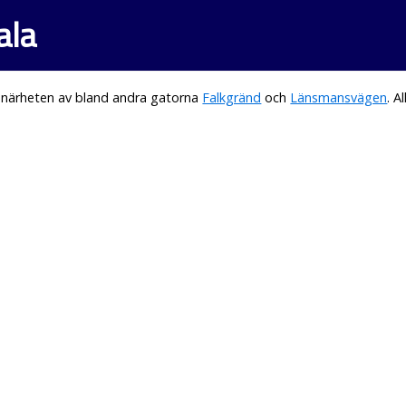
ala
i närheten av bland andra gatorna
Falkgränd
och
Länsmansvägen
. 