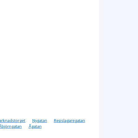
arknadstorget
Nygatan
Repslagaregatan
Åbjörngatan
Ågatan