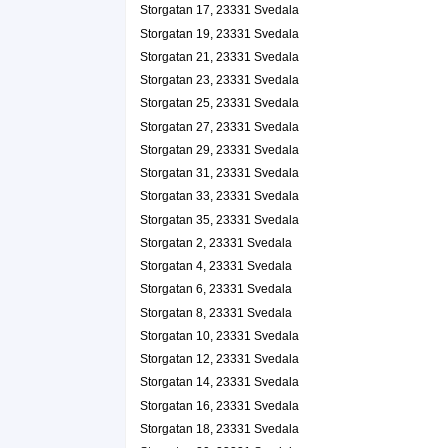
Storgatan 17, 23331 Svedala
040-400405
Storgatan 18, 23331 Svedala
Storgatan 19, 23331 Svedala
Andrzej o Tommy Byggfirma HB
Storgatan 21, 23331 Svedala
Storgatan 19, 23331 Svedala
Storgatan 23, 23331 Svedala
Storgatan 25, 23331 Svedala
Stable Tick Tack KB
Storgatan 27, 23331 Svedala
040-401383
Storgatan 29, 23331 Svedala
Storgatan 19, 23331 Svedala
Storgatan 31, 23331 Svedala
Po Hung Cheung HB
Storgatan 33, 23331 Svedala
040-400262
Storgatan 35, 23331 Svedala
Storgatan 20, 23331 Svedala
Storgatan 2, 23331 Svedala
2 Remmare AB
Storgatan 4, 23331 Svedala
Bo Rune Nilsson
Storgatan 6, 23331 Svedala
040-403496
Storgatan 20, 23331 Svedala
Storgatan 8, 23331 Svedala
Paradiset Susanne Ek
Storgatan 10, 23331 Svedala
Storgatan 12, 23331 Svedala
Susanne Carina Ek
040-403938
Storgatan 14, 23331 Svedala
Storgatan 21, 23331 Svedala
Storgatan 16, 23331 Svedala
Svensk Handel, Svedala
Storgatan 18, 23331 Svedala
Storgatan 21, 23331 Svedala