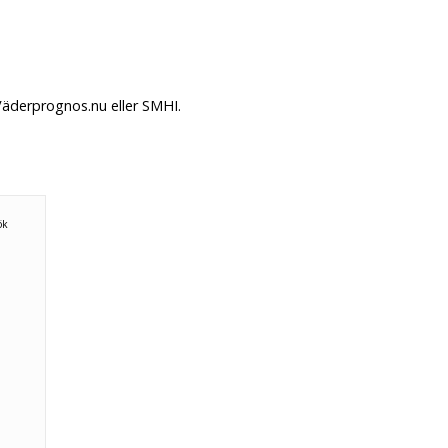
Väderprognos.nu eller SMHI.
ök