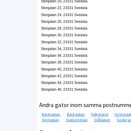
Storgatan 20, 23331 Svedala
Storgatan 22, 23331 Svedala
Jack'S Sportaffär
Storgatan 24, 23331 Svedala
Jack Anders Svensson
Storgatan 26, 23331 Svedala
040-403312
Storgatan 28, 23331 Svedala
Storgatan 24, 23331 Svedala
Storgatan 30, 23331 Svedala
Dahl & Partner Optik AB
Storgatan 32, 23331 Svedala
Ulf Johan Wilhelm Dahl
Storgatan 34, 23331 Svedala
040-404444
Storgatan 25, 23331 Svedala
Storgatan 36, 23331 Svedala
Storgatan 38, 23331 Svedala
Florablommor i Svedala AB
Storgatan 40, 23331 Svedala
Gun Gertrud Jönsson
040-400026
Storgatan 42, 23331 Svedala
Storgatan 25, 23331 Svedala
Storgatan 44, 23331 Svedala
HSB Bostadsrättsförening Antilopen i Svedala
Storgatan 46, 23331 Svedala
Eva Gunilla Hallberg
Storgatan 25, 23331 Svedala
Andra gator inom samma postnumm
Bankgatan
Bäckgatan
Falkgränd
Grönega
HSB Bostadsrättsförening Furen i Svedala
Skolgatan
Stationsplan
Stålgatan
Söderga
Viggo Evert Nordquist
Storgatan 25, 23331 Svedala