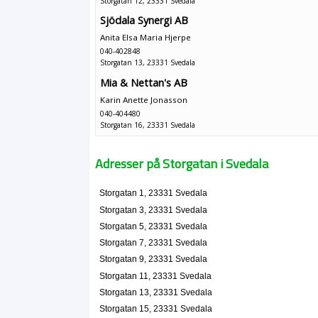
Storgatan 12, 23331 Svedala
Sjödala Synergi AB
Anita Elsa Maria Hjerpe
040-402848
Storgatan 13, 23331 Svedala
Mia & Nettan's AB
Karin Anette Jonasson
040-404480
Storgatan 16, 23331 Svedala
Svedala Redovisningstjänst AB
Adresser på Storgatan i Svedala
Per Christer Hansson
040-405290
Storgatan 17, 23331 Svedala
Storgatan 1, 23331 Svedala
Svensson, Jessica
Storgatan 3, 23331 Svedala
0708-461486
Storgatan 5, 23331 Svedala
Storgatan 17 Lgh 1203, 23331 Svedala
Storgatan 7, 23331 Svedala
OA Sverige KB
Storgatan 9, 23331 Svedala
Storgatan 18, 23331 Svedala
Storgatan 11, 23331 Svedala
Storgatan 13, 23331 Svedala
Svedala Ur-Optik & Guldsmedsaffär AB
Storgatan 15, 23331 Svedala
Nils Peter Jönsson