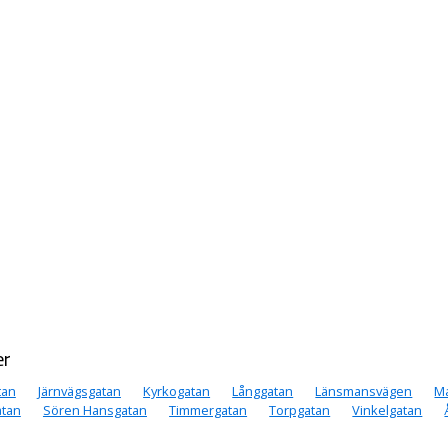
er
tan
Järnvägsgatan
Kyrkogatan
Långgatan
Länsmansvägen
M
tan
Sören Hansgatan
Timmergatan
Torpgatan
Vinkelgatan