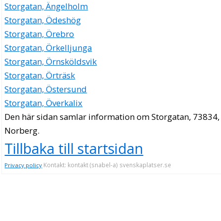
Storgatan, Ängelholm
Storgatan, Ödeshög
Storgatan, Örebro
Storgatan, Örkelljunga
Storgatan, Örnsköldsvik
Storgatan, Örträsk
Storgatan, Östersund
Storgatan, Överkalix
Den här sidan samlar information om Storgatan, 73834,
Norberg.
Tillbaka till startsidan
Kontakt: kontakt (snabel-a) svenskaplatser.se
Privacy policy