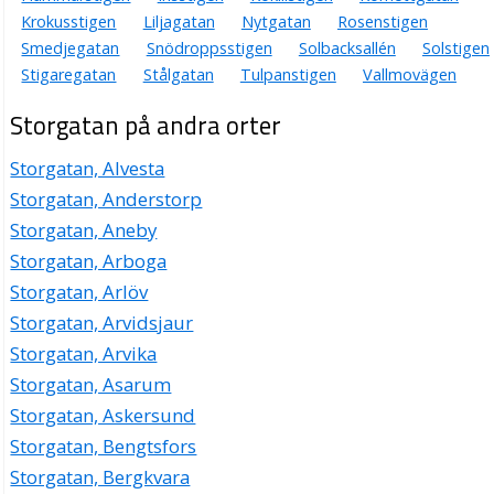
Krokusstigen
Liljagatan
Nytgatan
Rosenstigen
Smedjegatan
Snödroppsstigen
Solbacksallén
Solstigen
Stigaregatan
Stålgatan
Tulpanstigen
Vallmovägen
Storgatan på andra orter
Storgatan, Alvesta
Storgatan, Anderstorp
Storgatan, Aneby
Storgatan, Arboga
Storgatan, Arlöv
Storgatan, Arvidsjaur
Storgatan, Arvika
Storgatan, Asarum
Storgatan, Askersund
Storgatan, Bengtsfors
Storgatan, Bergkvara