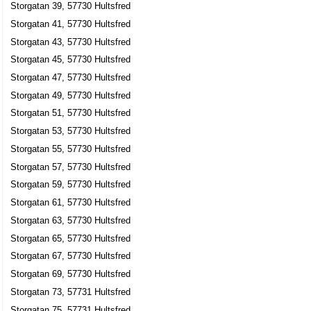
Storgatan 39, 57730 Hultsfred
Ture Bengt Olof Turesson
Storgatan 41, 57730 Hultsfred
0495-416300
Storgatan 43, 57730 Hultsfred
Storgatan 27, 57738 Hultsfred
Storgatan 45, 57730 Hultsfred
Johansson, Nils-Erik
Storgatan 47, 57730 Hultsfred
0495-69690
Storgatan 30, 57730 Hultsfred
Storgatan 49, 57730 Hultsfred
DT Skogstjänst
Storgatan 51, 57730 Hultsfred
Storgatan 53, 57730 Hultsfred
Arne Dan Torkel Torkelsson
0495-12527
Storgatan 55, 57730 Hultsfred
Storgatan 31, 57738 Hultsfred
Storgatan 57, 57730 Hultsfred
Putte's Lot's & Bemanning
Storgatan 59, 57730 Hultsfred
Per Håkan Lundqvist
Storgatan 61, 57730 Hultsfred
Storgatan 39, 57730 Hultsfred
Storgatan 63, 57730 Hultsfred
Storgatan 65, 57730 Hultsfred
ELJ Produkter
Storgatan 67, 57730 Hultsfred
Anna Elisabeth Ljungborg
Storgatan 69, 57730 Hultsfred
0495-41400
Storgatan 73, 57731 Hultsfred
Storgatan 40, 57730 Hultsfred
Storgatan 75, 57731 Hultsfred