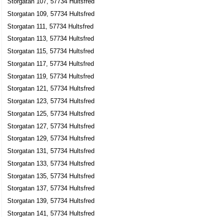
Peter o Pia Bowling AB
Storgatan 107, 57734 Hultsfred
Storgatan 109, 57734 Hultsfred
Jan Peter Bexenius
0495-41103
Storgatan 111, 57734 Hultsfred
Storgatan 50, 57734 Hultsfred
Storgatan 113, 57734 Hultsfred
Golvmästarna i Småland AB
Storgatan 115, 57734 Hultsfred
Per Lennart Karlsson
Storgatan 117, 57734 Hultsfred
0495-14383
Storgatan 119, 57734 Hultsfred
Storgatan 52 A, 57734 Hultsfred
Storgatan 121, 57734 Hultsfred
Hultsfreds Glasmästeri
Storgatan 123, 57734 Hultsfred
Lars Jörgen Nelson
Storgatan 125, 57734 Hultsfred
Storgatan 55, 57730 Hultsfred
Storgatan 127, 57734 Hultsfred
Storgatan 129, 57734 Hultsfred
Ovedals Bilar AB
Storgatan 131, 57734 Hultsfred
Gunilla Dagny Kristina Ovedal
Storgatan 133, 57734 Hultsfred
0495-12300
Storgatan 58 D, 57734 Hultsfred
Storgatan 135, 57734 Hultsfred
Hjalmarsson, Jimmy
Storgatan 137, 57734 Hultsfred
Storgatan 59, 57730 Hultsfred
Storgatan 139, 57734 Hultsfred
Storgatan 141, 57734 Hultsfred