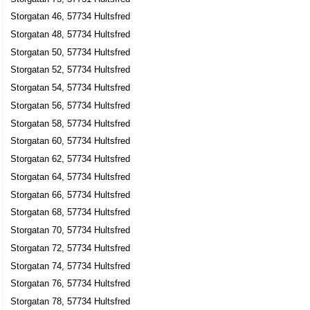
Julles Fynd
Storgatan 46, 57734 Hultsfred
Karina Helena Johansson
Storgatan 48, 57734 Hultsfred
0495-41137
Storgatan 40 Lgh 1101, 57730 Hultsfred
Storgatan 50, 57734 Hultsfred
Advokaten Peter Frisén AB
Storgatan 52, 57734 Hultsfred
Storgatan 54, 57734 Hultsfred
Peter Sven Anders Frisén
0495-12760
Storgatan 56, 57734 Hultsfred
Storgatan 44, 57730 Hultsfred
Storgatan 58, 57734 Hultsfred
Mäklarbyrån Wirconia AB
Storgatan 60, 57734 Hultsfred
Sven Gottfrid Daniel Lang
Storgatan 62, 57734 Hultsfred
0495-12660
Storgatan 64, 57734 Hultsfred
Storgatan 44, 57730 Hultsfred
Storgatan 66, 57734 Hultsfred
Zaags Ekipering AB
Storgatan 68, 57734 Hultsfred
Zaag Lars Edvard Gardelöf
Storgatan 70, 57734 Hultsfred
0495-41328
Storgatan 72, 57734 Hultsfred
Storgatan 44, 57730 Hultsfred
Storgatan 74, 57734 Hultsfred
Åke Ingvarsson
Storgatan 76, 57734 Hultsfred
Storgatan 45, 57730 Hultsfred
Storgatan 78, 57734 Hultsfred