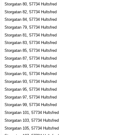
Storgatan 80, 57734 Hultsfred
M-designproduktion AB
Storgatan 82, 57734 Hultsfred
Jan Arvid Michael Myrsäter
Storgatan 84, 57734 Hultsfred
Storgatan 46, 57734 Hultsfred
Storgatan 79, 57734 Hultsfred
Falk, Tony
Storgatan 81, 57734 Hultsfred
0495-13285
Storgatan 83, 57734 Hultsfred
Storgatan 50, 57734 Hultsfred
Storgatan 85, 57734 Hultsfred
Industrilokaler i Hultsfred HB
Storgatan 87, 57734 Hultsfred
0495-13285
Storgatan 89, 57734 Hultsfred
Storgatan 50, 57734 Hultsfred
Storgatan 91, 57734 Hultsfred
Autorikt Bilplåtslageri i Vimmerby AB
Storgatan 93, 57734 Hultsfred
Bror Tony Jerry Falk
Storgatan 95, 57734 Hultsfred
0495-13285
Storgatan 97, 57734 Hultsfred
Storgatan 50, 57734 Hultsfred
Storgatan 99, 57734 Hultsfred
Bilskadeverkstaden i Vimmerby AB
Storgatan 101, 57734 Hultsfred
Tony Falk
Storgatan 103, 57734 Hultsfred
0492-13233
Storgatan 50, 57734 Hultsfred
Storgatan 105, 57734 Hultsfred