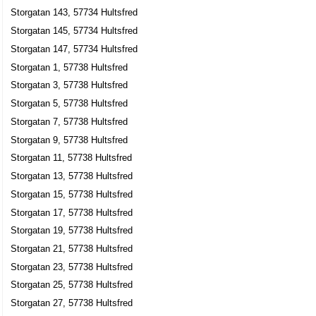
Solnevik, Christina
Storgatan 143, 57734 Hultsfred
0496-41021
Storgatan 145, 57734 Hultsfred
Storgatan 59, 57730 Hultsfred
Storgatan 147, 57734 Hultsfred
Gunillas Hårateljé
Storgatan 1, 57738 Hultsfred
Gunilla Elisabeth Hägg
Storgatan 3, 57738 Hultsfred
0495-10244
Storgatan 5, 57738 Hultsfred
Storgatan 69, 57730 Hultsfred
Storgatan 7, 57738 Hultsfred
Hultsfreds Begravningsbyrå AB
Storgatan 9, 57738 Hultsfred
Magnus Eric Herman Hultman
Storgatan 11, 57738 Hultsfred
0495-10720
Storgatan 69, 57730 Hultsfred
Storgatan 13, 57738 Hultsfred
Storgatan 15, 57738 Hultsfred
Inger Barbro Vilhelmina Rendahl
Storgatan 17, 57738 Hultsfred
Storgatan 70, 57734 Hultsfred
Storgatan 19, 57738 Hultsfred
Stefan Faleryd
Storgatan 21, 57738 Hultsfred
070-5247432
Storgatan 23, 57738 Hultsfred
Storgatan 9, 57738 Hultsfred
Storgatan 25, 57738 Hultsfred
Hotel Elmershus-Hultsfred-tvätten HB
Storgatan 27, 57738 Hultsfred
0495-41105