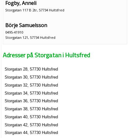
Fogby, Anneli
Storgatan 117 B 2tr, 57734 Hultsfred
Börje Samuelsson
0495-41910
Storgatan 121, 57734 Hultsfred
Patric Engqvist Produktion AB
Adresser på Storgatan i Hultsfred
Ove Patric Engqvist
0495-40518
Storgatan 123, 57734 Hultsfred
Storgatan 28, 57730 Hultsfred
Rodney Akupunktur & Sjukgymnastik AB
Storgatan 30, 57730 Hultsfred
Rodney Joseph Raymand
Storgatan 32, 57730 Hultsfred
0495-12280
Storgatan 34, 57730 Hultsfred
Storgatan 17 B, 57738 Hultsfred
Storgatan 36, 57730 Hultsfred
Thuressons Byggnadsisolering
Storgatan 38, 57730 Hultsfred
Ture Bengt Olof Turesson
Storgatan 40, 57730 Hultsfred
0495-41630
Storgatan 42, 57730 Hultsfred
Storgatan 27, 57738 Hultsfred
Storgatan 44, 57730 Hultsfred
Thuressons Byggnadsisolering AB