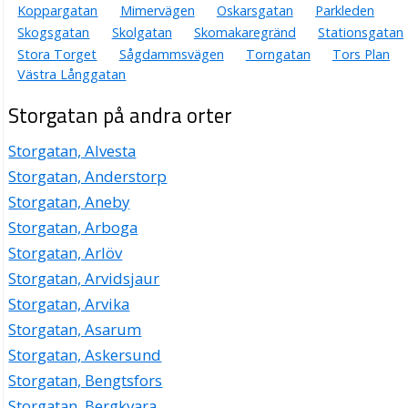
Koppargatan
Mimervägen
Oskarsgatan
Parkleden
Skogsgatan
Skolgatan
Skomakaregränd
Stationsgatan
Stora Torget
Sågdammsvägen
Torngatan
Tors Plan
Västra Långgatan
Storgatan på andra orter
Storgatan, Alvesta
Storgatan, Anderstorp
Storgatan, Aneby
Storgatan, Arboga
Storgatan, Arlöv
Storgatan, Arvidsjaur
Storgatan, Arvika
Storgatan, Asarum
Storgatan, Askersund
Storgatan, Bengtsfors
Storgatan, Bergkvara