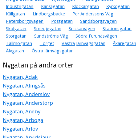
Industrigatan
Kansligatan
Klockargatan
Kyrkogatan
Källgatan
Lindbergsbacke
Per Anderssons Väg
Petersborgsvägen
Postgatan
Sandsborgsvägen
Skolgatan
Smedjegatan
Snickarvägen
Stationsgatan
Storgatan
Sundströms Väg
Södra Furunäsvägen
Tallmogatan
Torget
Västra Järnvägsgatan
Åkaregatan
Älvgatan
Östra Järnvägsgatan
Nygatan på andra orter
Nygatan, Adak
Nygatan, Alingsås
Nygatan, Anderslöv
Nygatan, Anderstorp
Nygatan, Aneby
Nygatan, Arboga
Nygatan, Arlöv
Nygatan, Arvidsjaur