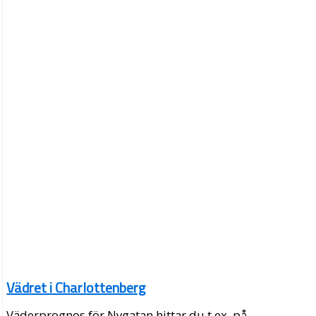
Vädret i Charlottenberg
Väderprognos för Nygatan hittar du t.ex. på