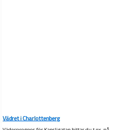
Vädret i Charlottenberg
Väderprognos för Kansligatan hittar du t.ex. på