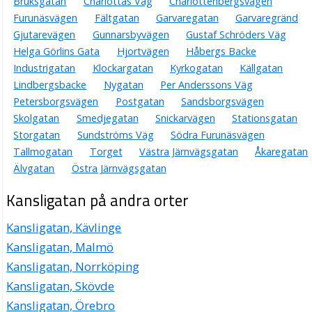
Bruksgatan
Charlottas Väg
Charlottenbergsvägen
Furunäsvägen
Fältgatan
Garvaregatan
Garvaregränd
Gjutarevägen
Gunnarsbyvägen
Gustaf Schröders Väg
Helga Görlins Gata
Hjortvägen
Håbergs Backe
Industrigatan
Klockargatan
Kyrkogatan
Källgatan
Lindbergsbacke
Nygatan
Per Anderssons Väg
Petersborgsvägen
Postgatan
Sandsborgsvägen
Skolgatan
Smedjegatan
Snickarvägen
Stationsgatan
Storgatan
Sundströms Väg
Södra Furunäsvägen
Tallmogatan
Torget
Västra Järnvägsgatan
Åkaregatan
Älvgatan
Östra Järnvägsgatan
Kansligatan på andra orter
Kansligatan, Kävlinge
Kansligatan, Malmö
Kansligatan, Norrköping
Kansligatan, Skövde
Kansligatan, Örebro