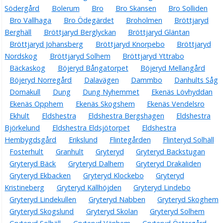
Södergård
Bolerum
Bro
Bro Skansen
Bro Solliden
Bro Vallhaga
Bro Ödegärdet
Broholmen
Bröttjaryd
Berghäll
Bröttjaryd Berglyckan
Bröttjaryd Gläntan
Bröttjaryd Johansberg
Bröttjaryd Knorpebo
Bröttjaryd
Nordskog
Bröttjaryd Solhem
Bröttjaryd Yttrabo
Bäckaskog
Böjeryd Bångatorpet
Böjeryd Mellangård
Böjeryd Norregård
Dalavägen
Dammbo
Danhults Såg
Domakull
Dung
Dung Nyhemmet
Ekenäs Lövhyddan
Ekenäs Opphem
Ekenäs Skogshem
Ekenäs Vendelsro
Ekhult
Eldshestra
Eldshestra Bergshagen
Eldshestra
Björkelund
Eldshestra Eldsjötorpet
Eldshestra
Hembygdsgård
Erikslund
Flintegården
Flinteryd Solhäll
Fosterhult
Granhult
Gryteryd
Gryteryd Backstugan
Gryteryd Bäck
Gryteryd Dalhem
Gryteryd Drakaliden
Gryteryd Ekbacken
Gryteryd Klockebo
Gryteryd
Kristineberg
Gryteryd Källhöjden
Gryteryd Lindebo
Gryteryd Lindekullen
Gryteryd Nabben
Gryteryd Skoghem
Gryteryd Skogslund
Gryteryd Skolan
Gryteryd Solhem