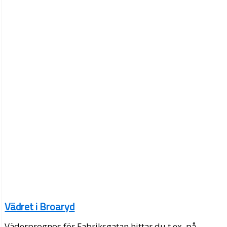
Vädret i Broaryd
Väderprognos för Fabriksgatan hittar du t.ex. på