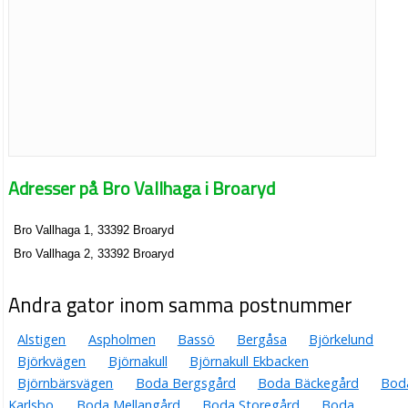
Adresser på Bro Vallhaga i Broaryd
Bro Vallhaga 1, 33392 Broaryd
Bro Vallhaga 2, 33392 Broaryd
Andra gator inom samma postnummer
Alstigen
Aspholmen
Bassö
Bergåsa
Björkelund
Björkvägen
Björnakull
Björnakull Ekbacken
Björnbärsvägen
Boda Bergsgård
Boda Bäckegård
Bod
Karlsbo
Boda Mellangård
Boda Storegård
Boda