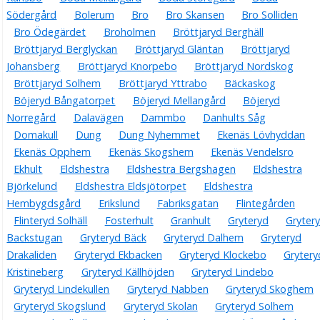
Södergård
Bolerum
Bro
Bro Skansen
Bro Solliden
Bro Ödegärdet
Broholmen
Bröttjaryd Berghäll
Bröttjaryd Berglyckan
Bröttjaryd Gläntan
Bröttjaryd
Johansberg
Bröttjaryd Knorpebo
Bröttjaryd Nordskog
Bröttjaryd Solhem
Bröttjaryd Yttrabo
Bäckaskog
Böjeryd Bångatorpet
Böjeryd Mellangård
Böjeryd
Norregård
Dalavägen
Dammbo
Danhults Såg
Domakull
Dung
Dung Nyhemmet
Ekenäs Lövhyddan
Ekenäs Opphem
Ekenäs Skogshem
Ekenäs Vendelsro
Ekhult
Eldshestra
Eldshestra Bergshagen
Eldshestra
Björkelund
Eldshestra Eldsjötorpet
Eldshestra
Hembygdsgård
Erikslund
Fabriksgatan
Flintegården
Flinteryd Solhäll
Fosterhult
Granhult
Gryteryd
Gryter
Backstugan
Gryteryd Bäck
Gryteryd Dalhem
Gryteryd
Drakaliden
Gryteryd Ekbacken
Gryteryd Klockebo
Grytery
Kristineberg
Gryteryd Källhöjden
Gryteryd Lindebo
Gryteryd Lindekullen
Gryteryd Nabben
Gryteryd Skoghem
Gryteryd Skogslund
Gryteryd Skolan
Gryteryd Solhem