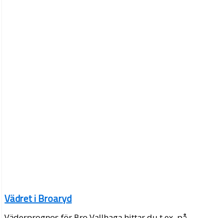
Vädret i Broaryd
Väderprognos för Bro Vallhaga hittar du t.ex. på