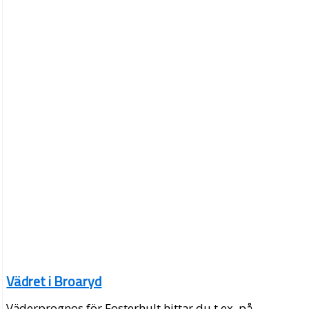
Vädret i Broaryd
Väderprognos för Fosterhult hittar du t.ex. på