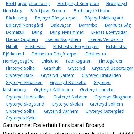
Bröttjaryd Johansberg
Bröttjaryd Knorpebo
Bröttjaryd
Nordskog
Bröttjaryd Solhem
Bröttjaryd Yttrabo
Bäckaskog
Böjeryd Bångatorpet
Böjeryd Mellangård
Böjeryd Norregård
Dalavägen
Dammbo
Danhults Såg
Domakull
Dung
Dung Nyhemmet
Ekenäs Lövhyddan
Ekenäs Opphem
Ekenäs Skogshem
Ekenäs Vendelsro
Ekhult
Eldshestra
Eldshestra Bergshagen
Eldshestra
Björkelund
Eldshestra Eldsjötorpet
Eldshestra
Hembygdsgård
Erikslund
Fabriksgatan
Flintegården
Flinteryd Solhäll
Granhult
Gryteryd
Gryteryd Backstugan
Gryteryd Bäck
Gryteryd Dalhem
Gryteryd Drakaliden
Gryteryd Ekbacken
Gryteryd Klockebo
Gryteryd
Kristineberg
Gryteryd Källhöjden
Gryteryd Lindebo
Gryteryd Lindekullen
Gryteryd Nabben
Gryteryd Skoghem
Gryteryd Skogslund
Gryteryd Skolan
Gryteryd Solhem
Gryteryd Solhäll
Gryteryd Vänhem
Gryteryd Östergård
Gryteryds Kyrka
Gatunamnet Fosterhult finns bara i Broaryd
Den här sidan samlar information om Fosterhult, 33392