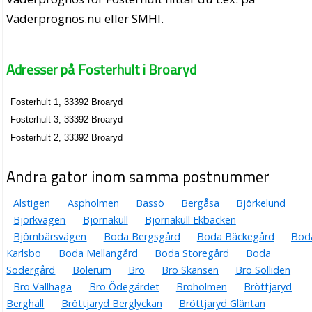
Väderprognos.nu eller SMHI.
Adresser på Fosterhult i Broaryd
Fosterhult 1, 33392 Broaryd
Fosterhult 3, 33392 Broaryd
Fosterhult 2, 33392 Broaryd
Andra gator inom samma postnummer
Alstigen
Aspholmen
Bassö
Bergåsa
Björkelund
Björkvägen
Björnakull
Björnakull Ekbacken
Björnbärsvägen
Boda Bergsgård
Boda Bäckegård
Bod
Karlsbo
Boda Mellangård
Boda Storegård
Boda
Södergård
Bolerum
Bro
Bro Skansen
Bro Solliden
Bro Vallhaga
Bro Ödegärdet
Broholmen
Bröttjaryd
Berghäll
Bröttjaryd Berglyckan
Bröttjaryd Gläntan