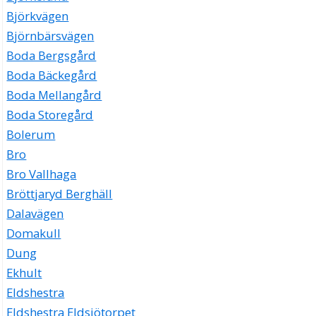
Björkvägen
Björnbärsvägen
Boda Bergsgård
Boda Bäckegård
Boda Mellangård
Boda Storegård
Bolerum
Bro
Bro Vallhaga
Bröttjaryd Berghäll
Dalavägen
Domakull
Dung
Ekhult
Eldshestra
Eldshestra Eldsjötorpet