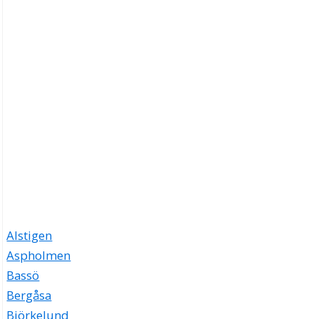
Alstigen
Aspholmen
Bassö
Bergåsa
Björkelund