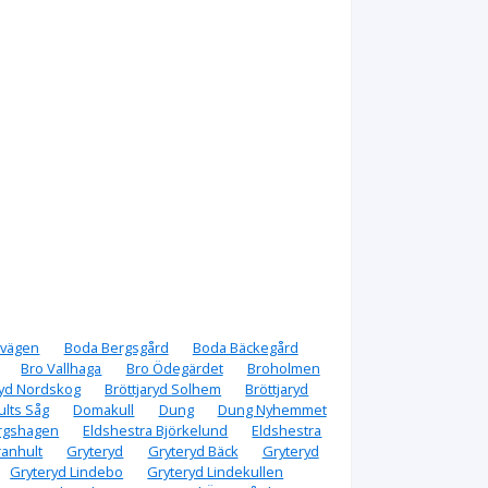
svägen
Boda Bergsgård
Boda Bäckegård
Bro Vallhaga
Bro Ödegärdet
Broholmen
ryd Nordskog
Bröttjaryd Solhem
Bröttjaryd
lts Såg
Domakull
Dung
Dung Nyhemmet
ergshagen
Eldshestra Björkelund
Eldshestra
anhult
Gryteryd
Gryteryd Bäck
Gryteryd
Gryteryd Lindebo
Gryteryd Lindekullen