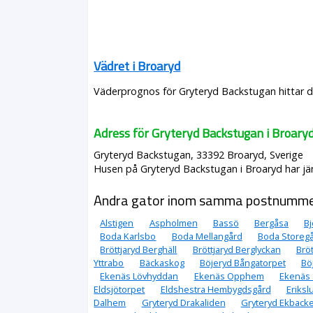
Vädret i Broaryd
Väderprognos för Gryteryd Backstugan hittar d
Adress för Gryteryd Backstugan i Broary
Gryteryd Backstugan, 33392 Broaryd, Sverige
Husen på Gryteryd Backstugan i Broaryd har jäm
Andra gator inom samma postnumm
Alstigen
Aspholmen
Bassö
Bergåsa
B
Boda Karlsbo
Boda Mellangård
Boda Storeg
Bröttjaryd Berghäll
Bröttjaryd Berglyckan
Bröt
Yttrabo
Bäckaskog
Böjeryd Bångatorpet
Bö
Ekenäs Lövhyddan
Ekenäs Opphem
Ekenäs
Eldsjötorpet
Eldshestra Hembygdsgård
Eriksl
Dalhem
Gryteryd Drakaliden
Gryteryd Ekback