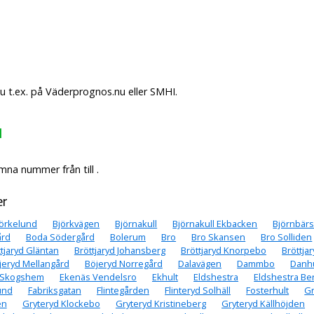
u t.ex. på Väderprognos.nu eller SMHI.
d
na nummer från till .
er
jörkelund
Björkvägen
Björnakull
Björnakull Ekbacken
Björnbär
ård
Boda Södergård
Bolerum
Bro
Bro Skansen
Bro Solliden
tjaryd Gläntan
Bröttjaryd Johansberg
Bröttjaryd Knorpebo
Bröttja
jeryd Mellangård
Böjeryd Norregård
Dalavägen
Dammbo
Danhu
 Skogshem
Ekenäs Vendelsro
Ekhult
Eldshestra
Eldshestra B
und
Fabriksgatan
Flintegården
Flinteryd Solhäll
Fosterhult
Gr
en
Gryteryd Klockebo
Gryteryd Kristineberg
Gryteryd Källhöjden