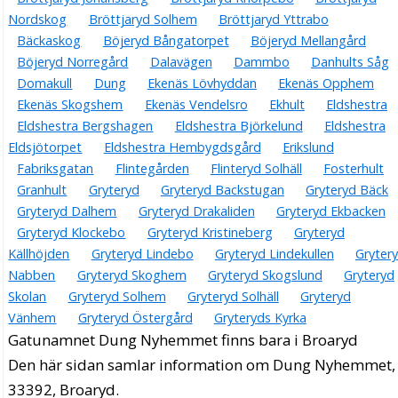
Nordskog
Bröttjaryd Solhem
Bröttjaryd Yttrabo
Bäckaskog
Böjeryd Bångatorpet
Böjeryd Mellangård
Böjeryd Norregård
Dalavägen
Dammbo
Danhults Såg
Domakull
Dung
Ekenäs Lövhyddan
Ekenäs Opphem
Ekenäs Skogshem
Ekenäs Vendelsro
Ekhult
Eldshestra
Eldshestra Bergshagen
Eldshestra Björkelund
Eldshestra
Eldsjötorpet
Eldshestra Hembygdsgård
Erikslund
Fabriksgatan
Flintegården
Flinteryd Solhäll
Fosterhult
Granhult
Gryteryd
Gryteryd Backstugan
Gryteryd Bäck
Gryteryd Dalhem
Gryteryd Drakaliden
Gryteryd Ekbacken
Gryteryd Klockebo
Gryteryd Kristineberg
Gryteryd
Källhöjden
Gryteryd Lindebo
Gryteryd Lindekullen
Gryter
Nabben
Gryteryd Skoghem
Gryteryd Skogslund
Gryteryd
Skolan
Gryteryd Solhem
Gryteryd Solhäll
Gryteryd
Vänhem
Gryteryd Östergård
Gryteryds Kyrka
Gatunamnet Dung Nyhemmet finns bara i Broaryd
Den här sidan samlar information om Dung Nyhemmet,
33392, Broaryd.