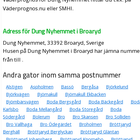
Väderprognos.nu eller SMHI.
Adress för Dung Nyhemmet i Broaryd
Dung Nyhemmet, 33392 Broaryd, Sverige
Husen på Dung Nyhemmet i Broaryd har jämna numme
från till .
Andra gator inom samma postnummer
Alstigen
Aspholmen
Bassö
Bergåsa
Björkelund
Björkvägen
Björnakull
Björnakull Ekbacken
Björnbärsvägen
Boda Bergsgård
Boda Bäckegård
Bod
Karlsbo
Boda Mellangård
Boda Storegård
Boda
Södergård
Bolerum
Bro
Bro Skansen
Bro Solliden
Bro Vallhaga
Bro Ödegärdet
Broholmen
Bröttjaryd
Berghäll
Bröttjaryd Berglyckan
Bröttjaryd Gläntan
Bröttjaryd Johansberg
Bröttjaryd Knorpebo
Bröttjaryd