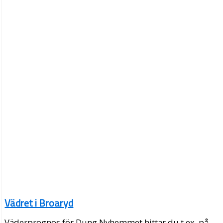
Vädret i Broaryd
Väderprognos för Dung Nyhemmet hittar du t.ex. på