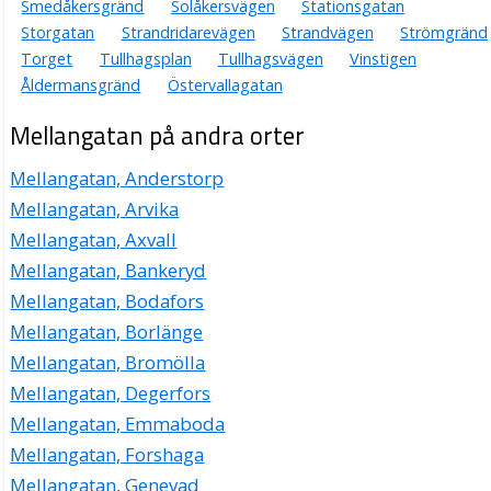
Smedåkersgränd
Solåkersvägen
Stationsgatan
Storgatan
Strandridarevägen
Strandvägen
Strömgränd
Torget
Tullhagsplan
Tullhagsvägen
Vinstigen
Åldermansgränd
Östervallagatan
Mellangatan på andra orter
Mellangatan, Anderstorp
Mellangatan, Arvika
Mellangatan, Axvall
Mellangatan, Bankeryd
Mellangatan, Bodafors
Mellangatan, Borlänge
Mellangatan, Bromölla
Mellangatan, Degerfors
Mellangatan, Emmaboda
Mellangatan, Forshaga
Mellangatan, Genevad