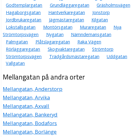
Godtemplargatan
Grundläggaregatan
Gräsholmsvägen
Hagaborgsgatan
Hantverkaregatan
Jonstorp
Jordbrukaregatan
Jägmästaregatan
Kilgatan
Lokstallsgatan
Montörsgatan
Muraregatan
Nya
Strömtorpsvägen
Nygatan
Nämndemansgatan
Palmgatan
Plåtslagaregatan
Raka Vägen
Rörläggaregatan
Skogvaktaregatan
Strömtorp
Strömtorpsvägen
Trädgårdsmästaregatan
Uddgatan
Vallgatan
Mellangatan på andra orter
Mellangatan, Anderstorp
Mellangatan, Arvika
Mellangatan, Axvall
Mellangatan, Bankeryd
Mellangatan, Bodafors
Mellangatan, Borlänge