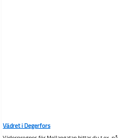
Vädret i Degerfors
Väderprognos för Mellangatan hittar du t.ex. på