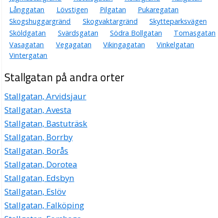
Långgatan
Lövstigen
Pilgatan
Pukaregatan
Skogshuggargränd
Skogvaktargränd
Skytteparksvägen
Sköldgatan
Svärdsgatan
Södra Bollgatan
Tomasgatan
Vasagatan
Vegagatan
Vikingagatan
Vinkelgatan
Vintergatan
Stallgatan på andra orter
Stallgatan, Arvidsjaur
Stallgatan, Avesta
Stallgatan, Bastuträsk
Stallgatan, Borrby
Stallgatan, Borås
Stallgatan, Dorotea
Stallgatan, Edsbyn
Stallgatan, Eslöv
Stallgatan, Falköping