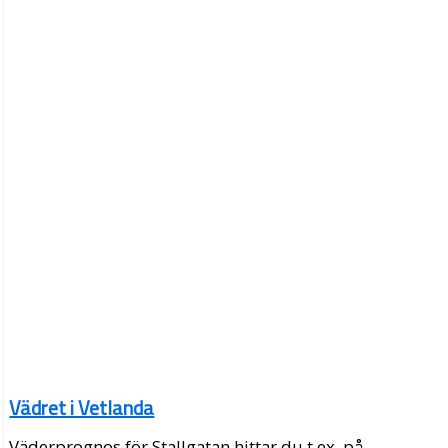
Vädret i Vetlanda
Väderprognos för Stallgatan hittar du t.ex. på