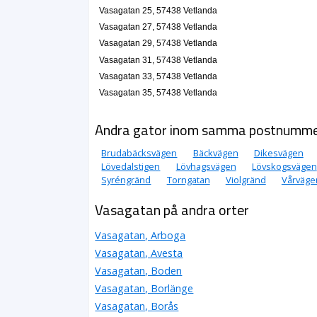
Vasagatan 25, 57438 Vetlanda
Vasagatan 27, 57438 Vetlanda
Vasagatan 29, 57438 Vetlanda
Vasagatan 31, 57438 Vetlanda
Vasagatan 33, 57438 Vetlanda
Vasagatan 35, 57438 Vetlanda
Andra gator inom samma postnumm
Brudabäcksvägen
Bäckvägen
Dikesvägen
Lövedalstigen
Lövhagsvägen
Lövskogsvägen
Syréngränd
Torngatan
Violgränd
Vårväge
Vasagatan på andra orter
Vasagatan, Arboga
Vasagatan, Avesta
Vasagatan, Boden
Vasagatan, Borlänge
Vasagatan, Borås