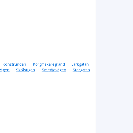
Konstrundan
Korgmakaregränd
Lärkgatan
evägen
Skråstigen
Smedjevägen
Storgatan