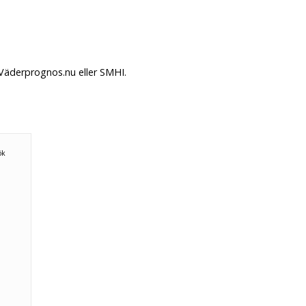
 Väderprognos.nu eller SMHI.
ök