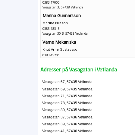
0383-17000
Vasagatan 3, 57438 Vetlanda
Marina Gunnarsson
Marina Nilsson
0383-18313
Vasagatan 30 B, 57438 Vetlanda
Värne Mekaniska
Knut Arne Gustavsson
0383-15201
Vasagatan 32, 57438 Vetlanda
Bra hem i Vetlanda AB
Adresser på Vasagatan i Vetlanda
Knut Arne Burning
Vasagatan 32, 57438 Vetlanda
Vasagatan 67, 57435 Vetlanda
Vasagatan 69, 57435 Vetlanda
Burning Förvaltning AB
Vasagatan 71, 57435 Vetlanda
Knut Arne Burning
Vasagatan 78, 57435 Vetlanda
Vasagatan 32, 57438 Vetlanda
Vasagatan 80, 57435 Vetlanda
Vasagatan 37, 57436 Vetlanda
Kvicks Industriservice AB
Vasagatan 39, 57436 Vetlanda
Karl Fredrik Kvick
Vasagatan 41, 57436 Vetlanda
Vasagatan 42, 57436 Vetlanda