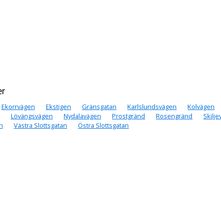
er
Ekorrvägen
Ekstigen
Gränsgatan
Karlslundsvägen
Kolvägen
Lövängsvägen
Nydalavägen
Prostgränd
Rosengränd
Skilj
n
Västra Slottsgatan
Östra Slottsgatan