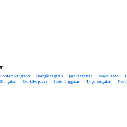
er
Godtemplargränd
Herrgårdsgatan
Järnvägsgatan
Kvarnvägen
M
Storgatan
Svartälvsgatan
Söderlånggatan
Tingshusgatan
Tivol