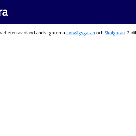
ra
 närheten av bland andra gatorna
Järnvägsgatan
och
Skolgatan
. 2 o