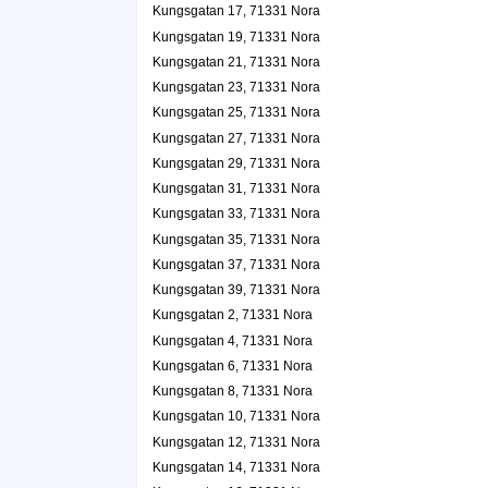
Kungsgatan 17, 71331 Nora
Kungsgatan 18 Lgh 1101, 71331 Nora
Kungsgatan 19, 71331 Nora
Kogniviva AB
Kungsgatan 21, 71331 Nora
Eva Marie Jeanette Berglund
Kungsgatan 23, 71331 Nora
0493-34003
Kungsgatan 19, 71331 Nora
Kungsgatan 25, 71331 Nora
Nora Hemtextil Parti och Detalj AB
Kungsgatan 27, 71331 Nora
Kungsgatan 29, 71331 Nora
Björn Allan Grönkvist
0587-14192
Kungsgatan 31, 71331 Nora
Kungsgatan 19, 71331 Nora
Kungsgatan 33, 71331 Nora
Meimerx AB
Kungsgatan 35, 71331 Nora
Erik Plevnik
Kungsgatan 37, 71331 Nora
Kungsgatan 19 Lgh 1001, 71331 Nora
Kungsgatan 39, 71331 Nora
Kungsgatan 2, 71331 Nora
Nora Antik HB
Kungsgatan 4, 71331 Nora
0587-12860
Kungsgatan 6, 71331 Nora
Kungsgatan 2, 71331 Nora
Kungsgatan 8, 71331 Nora
Nora Auktionskammare AB
Kungsgatan 10, 71331 Nora
Kurt Erik Hermansson
Kungsgatan 12, 71331 Nora
0587-10410
Kungsgatan 2, 71331 Nora
Kungsgatan 14, 71331 Nora