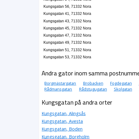
BRF Stegsinkan
Kungsgatan 56, 71332 Nora
Kurt Lennart Kjellin
Kungsgatan 41, 71332 Nora
0587-311975
Kungsgatan 43, 71332 Nora
Kungsgatan 27 D, 71331 Nora
Kungsgatan 45, 71332 Nora
Gun-Britt Olsson
Kungsgatan 47, 71332 Nora
076-8155441
Kungsgatan 28, 71331 Nora
Kungsgatan 49, 71332 Nora
Kungsgatan 51, 71332 Nora
Lagunos AB
Kungsgatan 53, 71332 Nora
Lars Olof Olsson
0581-15150
Kungsgatan 28, 71331 Nora
Andra gator inom samma postnumm
Ragnars fönsterputs och golvvård
Borgmästargatan
Brobacken
Fogdegatan
Tobias David Ragnarsson
Rådmansgatan
Rådstugugatan
Skolgatan
Kungsgatan 29 A, 71331 Nora
Kungsgatan på andra orter
Per-Olov Quick
019-303074
Kungsgatan, Alingsås
Kungsgatan 29 B Lgh 1102, 71331 Nora
Kungsgatan, Avesta
L.H. Byggservice Nora
Kungsgatan, Boden
Lars Erling Holmqvist
Kungsgatan, Borgholm
Kungsgatan 30 Lgh 1001, 71331 Nora