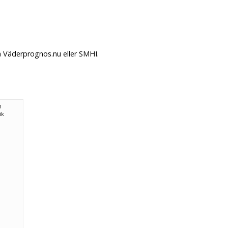
å Väderprognos.nu eller SMHI.
n
ök