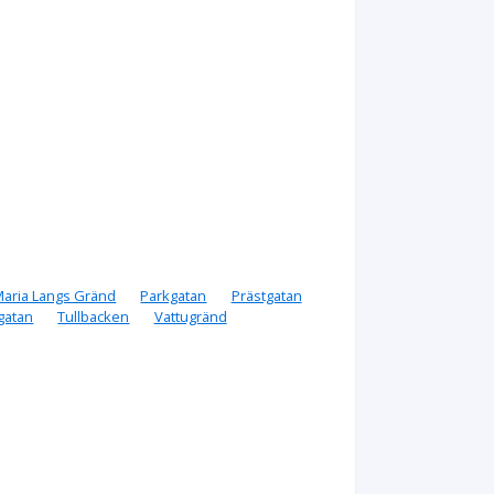
aria Langs Gränd
Parkgatan
Prästgatan
igatan
Tullbacken
Vattugränd