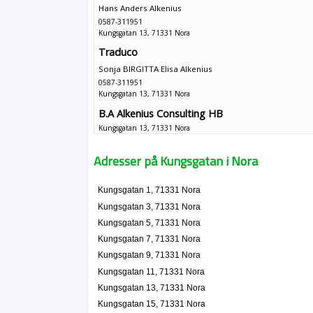
Hans Anders Alkenius
0587-311951
Kungsgatan 13, 71331 Nora
Traduco
Sonja BIRGITTA Elisa Alkenius
0587-311951
Kungsgatan 13, 71331 Nora
B.A Alkenius Consulting HB
Kungsgatan 13, 71331 Nora
FA Elteknik
Adresser på Kungsgatan i Nora
Mats Roger Ivarsson
0587-25028
Kungsgatan 1, 71331 Nora
Kungsgatan 15 B Lgh 1102, 71331 Nora
Kungsgatan 3, 71331 Nora
Levande Liv
Kungsgatan 5, 71331 Nora
Anna Ingela Irene Forsberg
Kungsgatan 7, 71331 Nora
0587-14724
Kungsgatan 9, 71331 Nora
Kungsgatan 15 C Lgh 1101, 71331 Nora
Kungsgatan 11, 71331 Nora
Järnvägsparken Konsultbyrå
Kungsgatan 13, 71331 Nora
Anders Erling Håberger
Kungsgatan 15, 71331 Nora
0587-15566