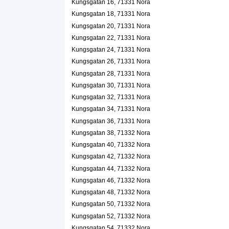
Autoimpact AB
Kungsgatan 16, 71331 Nora
Kungsgatan 18, 71331 Nora
Per Axel Vilhelm Anderberg
Kungsgatan 20 D, 71331 Nora
Kungsgatan 20, 71331 Nora
Kungsgatan 22, 71331 Nora
QEM Consulting Anderberg & Partners AB
Kungsgatan 24, 71331 Nora
Jan Gunnar Anderberg
Kungsgatan 26, 71331 Nora
0587-25940
Kungsgatan 28, 71331 Nora
Kungsgatan 20 D, 71331 Nora
Kungsgatan 30, 71331 Nora
Siv Helena Holmberg
Kungsgatan 32, 71331 Nora
0587-13565
Kungsgatan 34, 71331 Nora
Kungsgatan 21 E, 71331 Nora
Kungsgatan 36, 71331 Nora
Örebro Smådjursklinik AB
Kungsgatan 38, 71332 Nora
Sven Otto Salomon
Kungsgatan 40, 71332 Nora
019-261230
Kungsgatan 23, 71331 Nora
Kungsgatan 42, 71332 Nora
Hoffner, Ove
Kungsgatan 44, 71332 Nora
0587-10305
Kungsgatan 46, 71332 Nora
Kungsgatan 23 A Lgh 1101, 71331 Nora
Kungsgatan 48, 71332 Nora
Veikko Toivainen
Kungsgatan 50, 71332 Nora
0587-12922
Kungsgatan 52, 71332 Nora
Kungsgatan 24 B Lgh 1101, 71331 Nora
Kungsgatan 54, 71332 Nora