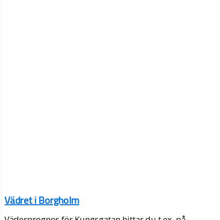
Vädret i Borgholm
Väderprognos för Kungsgatan hittar du t.ex. på