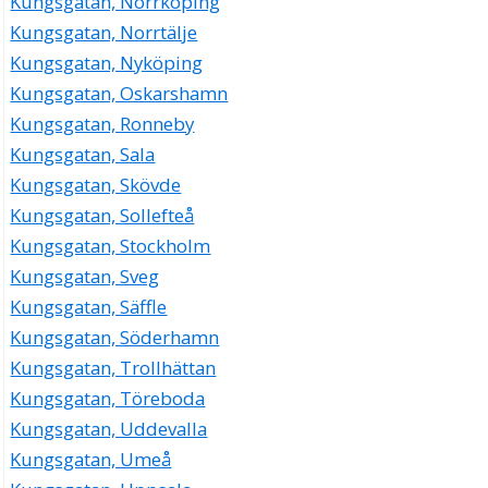
Kungsgatan, Norrköping
Kungsgatan, Norrtälje
Kungsgatan, Nyköping
Kungsgatan, Oskarshamn
Kungsgatan, Ronneby
Kungsgatan, Sala
Kungsgatan, Skövde
Kungsgatan, Sollefteå
Kungsgatan, Stockholm
Kungsgatan, Sveg
Kungsgatan, Säffle
Kungsgatan, Söderhamn
Kungsgatan, Trollhättan
Kungsgatan, Töreboda
Kungsgatan, Uddevalla
Kungsgatan, Umeå