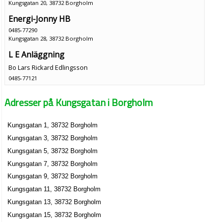
Kungsgatan 20, 38732 Borgholm
Energi-Jonny HB
0485-77290
Kungsgatan 28, 38732 Borgholm
L E Anläggning
Bo Lars Rickard Edlingsson
0485-77121
Kungsgatan 36, 38732 Borgholm
Adresser på Kungsgatan i Borgholm
L E Anläggning AB
Bo Lars Rickard Edlingsson
Kungsgatan 1, 38732 Borgholm
070-3488283
Kungsgatan 36, 38732 Borgholm
Kungsgatan 3, 38732 Borgholm
Selldén, Tobias
Kungsgatan 5, 38732 Borgholm
0485-77595
Kungsgatan 7, 38732 Borgholm
Kungsgatan 8, 38732 Borgholm
Kungsgatan 9, 38732 Borgholm
Kungsgatan 11, 38732 Borgholm
Kungsgatan 13, 38732 Borgholm
Kungsgatan 15, 38732 Borgholm