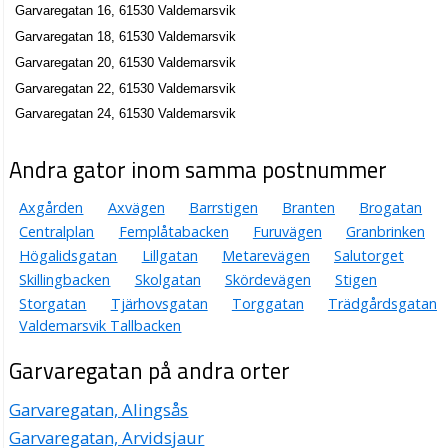
Garvaregatan 16, 61530 Valdemarsvik
Garvaregatan 18, 61530 Valdemarsvik
Garvaregatan 20, 61530 Valdemarsvik
Garvaregatan 22, 61530 Valdemarsvik
Garvaregatan 24, 61530 Valdemarsvik
Andra gator inom samma postnummer
Axgården
Axvägen
Barrstigen
Branten
Brogatan
Centralplan
Femplåtabacken
Furuvägen
Granbrinken
Högalidsgatan
Lillgatan
Metarevägen
Salutorget
Skillingbacken
Skolgatan
Skördevägen
Stigen
Storgatan
Tjärhovsgatan
Torggatan
Trädgårdsgatan
Valdemarsvik Tallbacken
Garvaregatan på andra orter
Garvaregatan, Alingsås
Garvaregatan, Arvidsjaur