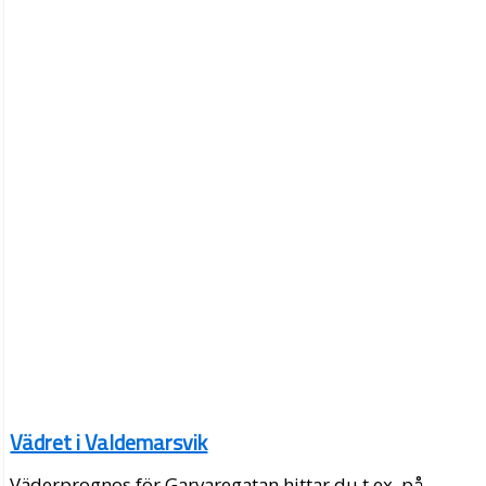
Vädret i Valdemarsvik
Väderprognos för Garvaregatan hittar du t.ex. på