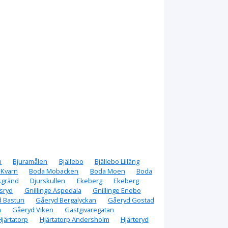
n
Bjuramålen
Bjällebo
Bjällebo Lilläng
 Kvarn
Boda Mobacken
Boda Moen
Boda
sgränd
Djurskullen
Ekeberg
Ekeberg
sryd
Gnillinge Aspedala
Gnillinge Enebo
d Bastun
Gåeryd Bergalyckan
Gåeryd Gostad
a
Gåeryd Viken
Gästgivaregatan
Hjärtatorp
Hjärtatorp Andersholm
Hjärteryd