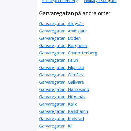
Holkaryd Fridenberg
Holkaryd Kuragård
Garvaregatan på andra orter
Garvaregatan, Alingsås
Garvaregatan, Arvidsjaur
Garvaregatan, Boden
Garvaregatan, Borgholm
Garvaregatan, Charlottenberg
Garvaregatan, Falun
Garvaregatan, Filipstad
Garvaregatan, Glimåkra
Garvaregatan, Gällivare
Garvaregatan, Härnösand
Garvaregatan, Höganäs
Garvaregatan, Kalix
Garvaregatan, Karlshamn
Garvaregatan, Karlstad
Garvaregatan, Kil