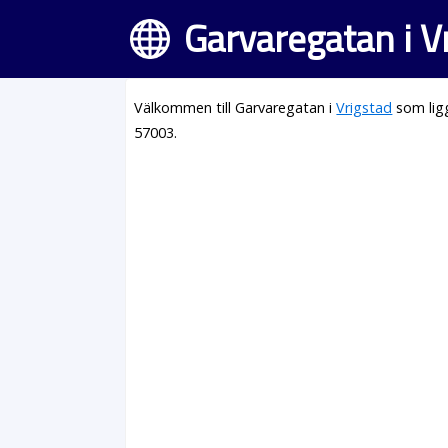
Garvaregatan i V
Välkommen till Garvaregatan i
Vrigstad
som lig
57003.