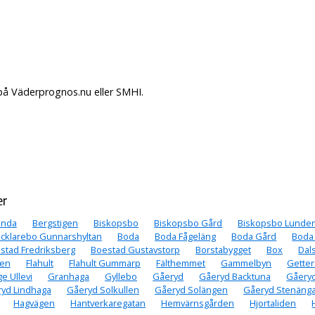
på Väderprognos.nu eller SMHI.
er
unda
Bergstigen
Biskopsbo
Biskopsbo Gård
Biskopsbo Lunde
cklarebo Gunnarshyltan
Boda
Boda Fågeläng
Boda Gård
Boda
stad Fredriksberg
Boestad Gustavstorp
Borstabygget
Box
Dal
den
Flahult
Flahult Gummarp
Fälthemmet
Gammelbyn
Getter
ge Ullevi
Granhaga
Gyllebo
Gåeryd
Gåeryd Backtuna
Gåery
yd Lindhaga
Gåeryd Solkullen
Gåeryd Solängen
Gåeryd Stenäng
Hagvägen
Hantverkaregatan
Hemvärnsgården
Hjortaliden