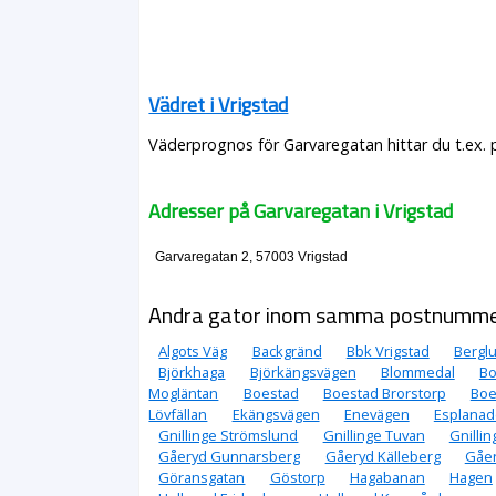
Vädret i Vrigstad
Väderprognos för Garvaregatan hittar du t.ex. 
Adresser på Garvaregatan i Vrigstad
Garvaregatan 2, 57003 Vrigstad
Andra gator inom samma postnumm
Algots Väg
Backgränd
Bbk Vrigstad
Bergl
Björkhaga
Björkängsvägen
Blommedal
Bo
Mogläntan
Boestad
Boestad Brorstorp
Boe
Lövfällan
Ekängsvägen
Enevägen
Esplana
Gnillinge Strömslund
Gnillinge Tuvan
Gnillin
Gåeryd Gunnarsberg
Gåeryd Källeberg
Gåer
Göransgatan
Göstorp
Hagabanan
Hagen