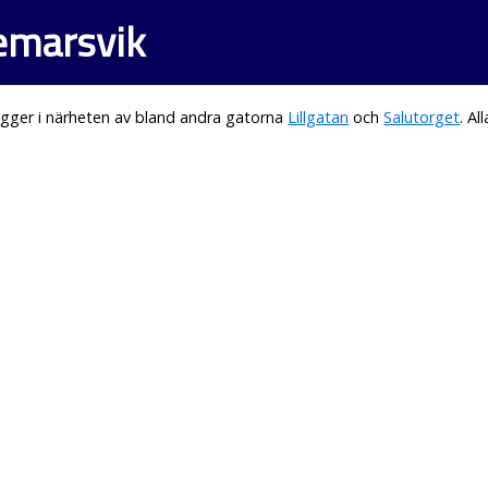
demarsvik
gger i närheten av bland andra gatorna
Lillgatan
och
Salutorget
. A