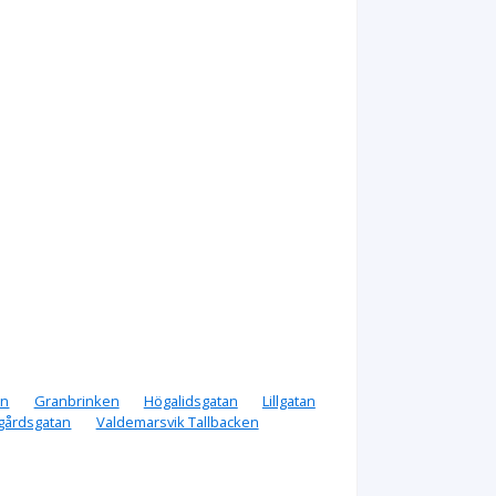
an
Granbrinken
Högalidsgatan
Lillgatan
gårdsgatan
Valdemarsvik Tallbacken