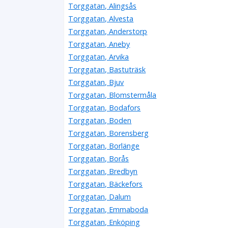
Torggatan, Alingsås
Torggatan, Alvesta
Torggatan, Anderstorp
Torggatan, Aneby
Torggatan, Arvika
Torggatan, Bastuträsk
Torggatan, Bjuv
Torggatan, Blomstermåla
Torggatan, Bodafors
Torggatan, Boden
Torggatan, Borensberg
Torggatan, Borlänge
Torggatan, Borås
Torggatan, Bredbyn
Torggatan, Bäckefors
Torggatan, Dalum
Torggatan, Emmaboda
Torggatan, Enköping