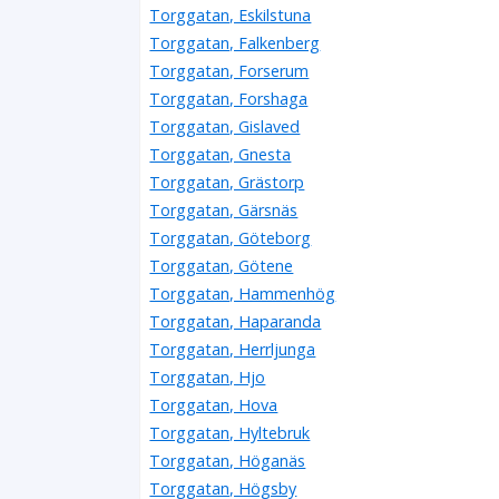
Torggatan, Eskilstuna
Torggatan, Falkenberg
Torggatan, Forserum
Torggatan, Forshaga
Torggatan, Gislaved
Torggatan, Gnesta
Torggatan, Grästorp
Torggatan, Gärsnäs
Torggatan, Göteborg
Torggatan, Götene
Torggatan, Hammenhög
Torggatan, Haparanda
Torggatan, Herrljunga
Torggatan, Hjo
Torggatan, Hova
Torggatan, Hyltebruk
Torggatan, Höganäs
Torggatan, Högsby