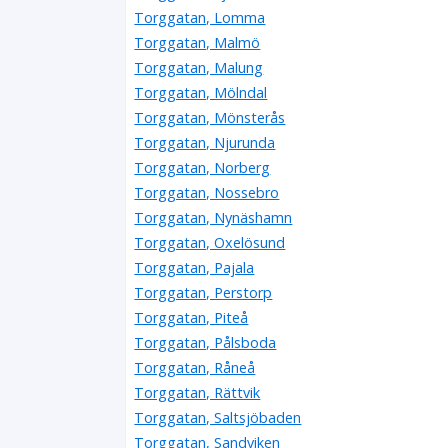
Torggatan, Lomma
Torggatan, Malmö
Torggatan, Malung
Torggatan, Mölndal
Torggatan, Mönsterås
Torggatan, Njurunda
Torggatan, Norberg
Torggatan, Nossebro
Torggatan, Nynäshamn
Torggatan, Oxelösund
Torggatan, Pajala
Torggatan, Perstorp
Torggatan, Piteå
Torggatan, Pålsboda
Torggatan, Råneå
Torggatan, Rättvik
Torggatan, Saltsjöbaden
Torggatan, Sandviken