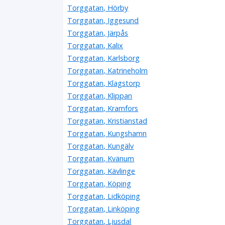
Torggatan, Hörby
Torggatan, Iggesund
Torggatan, Järpås
Torggatan, Kalix
Torggatan, Karlsborg
Torggatan, Katrineholm
Torggatan, Klagstorp
Torggatan, Klippan
Torggatan, Kramfors
Torggatan, Kristianstad
Torggatan, Kungshamn
Torggatan, Kungälv
Torggatan, Kvänum
Torggatan, Kävlinge
Torggatan, Köping
Torggatan, Lidköping
Torggatan, Linköping
Torggatan, Ljusdal