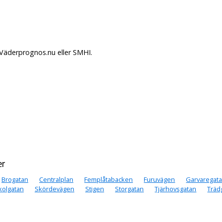
 Väderprognos.nu eller SMHI.
er
Brogatan
Centralplan
Femplåtabacken
Furuvägen
Garvaregat
kolgatan
Skördevägen
Stigen
Storgatan
Tjärhovsgatan
Träd