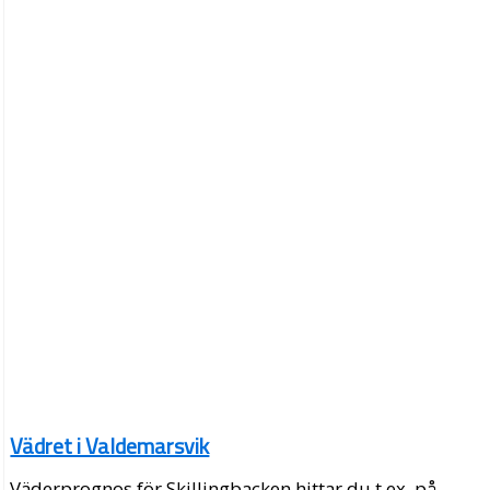
Vädret i Valdemarsvik
Väderprognos för Skillingbacken hittar du t.ex. på