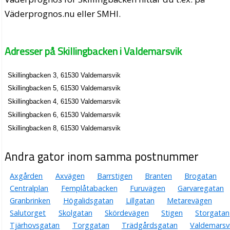
Väderprognos.nu eller SMHI.
Adresser på Skillingbacken i Valdemarsvik
Skillingbacken 3, 61530 Valdemarsvik
Skillingbacken 5, 61530 Valdemarsvik
Skillingbacken 4, 61530 Valdemarsvik
Skillingbacken 6, 61530 Valdemarsvik
Skillingbacken 8, 61530 Valdemarsvik
Andra gator inom samma postnummer
Axgården
Axvägen
Barrstigen
Branten
Brogatan
Centralplan
Femplåtabacken
Furuvägen
Garvaregatan
Granbrinken
Högalidsgatan
Lillgatan
Metarevägen
Salutorget
Skolgatan
Skördevägen
Stigen
Storgatan
Tjärhovsgatan
Torggatan
Trädgårdsgatan
Valdemarsv